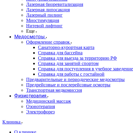
Лазерная биоревитализация
Лазерная липосакция
Лазерный пилинг
Миостимуляция
Нитевой лифтинг
Еще
Медосмотры
Оформление справок
Санаторно-курортная карта
Справка для бассейна
Справка для выезда за территорию РФ
Справка для занятий спортом
Справка для поступления в учебное заведение
Справка для работы с гостайной
Предварительные и периодические медосмотры
Предрейсовые и послерейсовые осмотры
Транспортная медкомиссия
Физиотерапия
Медицинский массаж
Озонотерапия
Электрофорез
Клиника
О клинике