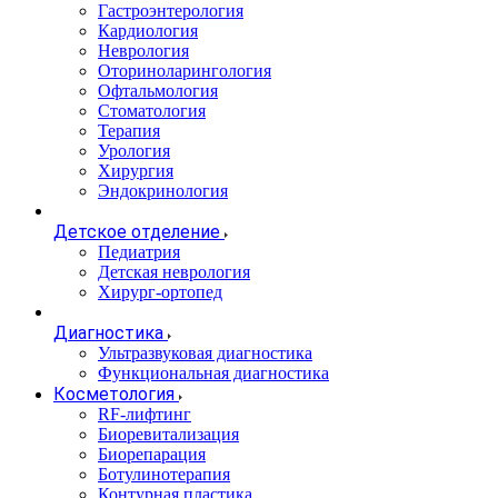
Гастроэнтерология
Кардиология
Неврология
Оториноларингология
Офтальмология
Стоматология
Терапия
Урология
Хирургия
Эндокринология
Детское отделение
Педиатрия
Детская неврология
Хирург-ортопед
Диагностика
Ультразвуковая диагностика
Функциональная диагностика
Косметология
RF-лифтинг
Биоревитализация
Биорепарация
Ботулинотерапия
Контурная пластика