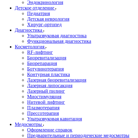
Эндокринология
Детское отделение
Педиатрия
Детская неврология
Хирург-ортопед
Диагностика
Ультразвуковая диагностика
Функциональная диагностика
Косметология
RF-лифтинг
Биоревитализация
Биорепарация
Ботулинотерапия
Контурная пластика
Лазерная биоревитализация
Лазерная липосакция
Лазерный пилинг
Миостимуляция
Нитевой лифтинг
Плазмотерапия
Прессотерапия
Ультразвуковая кавитация
Медосмотры
Оформление справок
Предварительные и периодические медосмотры