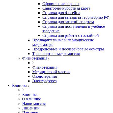
Оформление справок
Санаторно-курортная карта
Справка для бассейна
Справка для выезда за территорию РФ
Справка для занятий спортом
Справка для поступления в учебное
заведение
Справка для работы с гостайной
Предварительные и периодические
медосмотры
Предрейсовые и послерейсовые осмотры
Транспортная медкомиссия
Физиотерапия
Физиотерапия
Медицинский массаж
Озонотерапия
Электрофорез
Клиника
Клиника
О клинике
Наши миссия
Лицензии
Партнеры