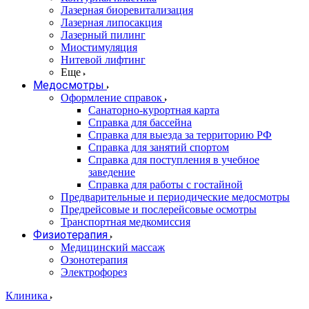
Лазерная биоревитализация
Лазерная липосакция
Лазерный пилинг
Миостимуляция
Нитевой лифтинг
Еще
Медосмотры
Оформление справок
Санаторно-курортная карта
Справка для бассейна
Справка для выезда за территорию РФ
Справка для занятий спортом
Справка для поступления в учебное
заведение
Справка для работы с гостайной
Предварительные и периодические медосмотры
Предрейсовые и послерейсовые осмотры
Транспортная медкомиссия
Физиотерапия
Медицинский массаж
Озонотерапия
Электрофорез
Клиника