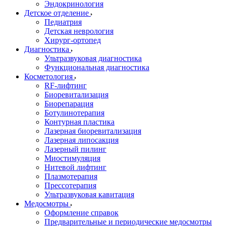
Эндокринология
Детское отделение
Педиатрия
Детская неврология
Хирург-ортопед
Диагностика
Ультразвуковая диагностика
Функциональная диагностика
Косметология
RF-лифтинг
Биоревитализация
Биорепарация
Ботулинотерапия
Контурная пластика
Лазерная биоревитализация
Лазерная липосакция
Лазерный пилинг
Миостимуляция
Нитевой лифтинг
Плазмотерапия
Прессотерапия
Ультразвуковая кавитация
Медосмотры
Оформление справок
Предварительные и периодические медосмотры