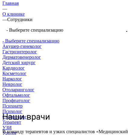
Главная
—
О клинике
—
Сотрудники
- Выберите специализацию
- Выберите специализацию
Акушер-гинеколог
Гастроэнтеролог
Дерматовенеролог
Детский хирург
Кардиолог
Косметолог
Нарколог
Невролог
Отоларинголог
Офтальмолог
Врач
Врач
Профпатолог
терапевт,
Врач
УЗИ,
Психиатр
врач
психиатр,
Врач
врач
Психолог
Наши врачи
УЗИ,
врач
Врач-
гастроэнтеролог,
Врач
Врач-
семейной
Врач
Фельдшер,
Врач
Врач
Стоматолог
врач
психиатр-
кардиолог,
врач
Врач
акушер-
Врач
дерматовенеролог,
медицины,
Врач
стоматолог-
Врач
Врач
Медицинская
медицинская
функциональной
детский
Врач
Терапевт
УЗИ
профпатолог
нарколог
терапевт
эндокринолог
отоларинголог
гинеколог
офтальмолог
косметолог
психолог
Фельдшер
психиатр
терапевт
стоматолог
невролог
сестра
сестра
диагностики
хирург
уролог
В команду терапевтов и узких специалистов «Медицинский
Уролог