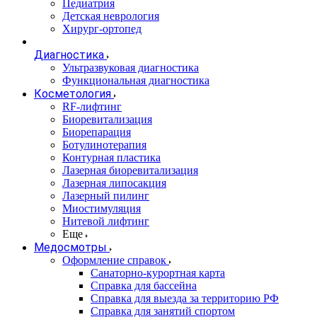
Педиатрия
Детская неврология
Хирург-ортопед
Диагностика
Ультразвуковая диагностика
Функциональная диагностика
Косметология
RF-лифтинг
Биоревитализация
Биорепарация
Ботулинотерапия
Контурная пластика
Лазерная биоревитализация
Лазерная липосакция
Лазерный пилинг
Миостимуляция
Нитевой лифтинг
Еще
Медосмотры
Оформление справок
Санаторно-курортная карта
Справка для бассейна
Справка для выезда за территорию РФ
Справка для занятий спортом