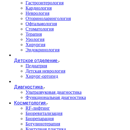
Гастроэнтерология
Кардиология
Неврология
Оториноларингология
Офтальмология
Стоматология
Терапия
Урология
Хирургия
Эндокринология
Детское отделение
Педиатрия
Детская неврология
Хирург-ортопед
Диагностика
Ультразвуковая диагностика
Функциональная диагностика
Косметология
RF-лифтинг
Биоревитализация
Биорепарация
Ботулинотерапия
Контурная пластика