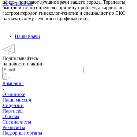
Куркина
Ларионов
Набоких
Прошкина
Богомолов
Нахатакеян
Коркунова
Зыкова
Кибирева
Лайдани
Воронин
Агжигитова
Головенько
Корюков
Леонтьева
Трубина
Дружинин
Глинских
Касымов
центр» попадают лучшие врачи вашего города. Терапевты
Эндокринолог
быстро и точно определят причину проблем, а кардиолог,
Юлия
Алексей
Наталья
Светлана
Вячеслав
Гуарик
Надежда
Надежда
Ирина
Светлана
Артем
Наталья
Оксана
Дмитрий
Татьяна
Наталья
Дмитрий
Ольга
Антон
гастроэнтеролог, гинеколог-генетик и специалист по ЭКО
Васильевна
Витальевич
Борисовна
Валерьевна
Александрович
Рафиковна
Владимировна
Михайловна
Петровна
Михайлорвна
Александрович
Викторовна
Игоревна
Владимирович
Валерьевна
Викторовна
Владимирович
Викторовна
Георгиевич
назначат схему лечения и профилактики.
Наши врачи
Подписывайтесь
на новости и акции
Компания
О клинике
Наши миссия
Лицензии
Партнеры
Отзывы
Специалисты
Реквизиты
Надзорные органы