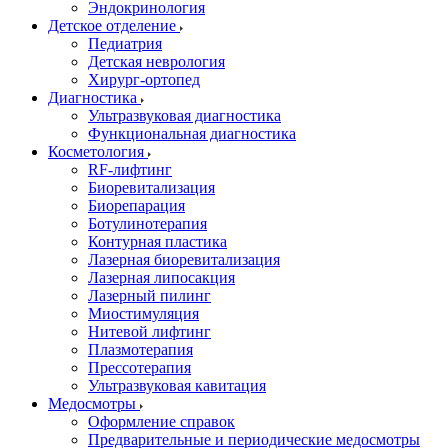
Эндокринология
Детское отделение
Педиатрия
Детская неврология
Хирург-ортопед
Диагностика
Ультразвуковая диагностика
Функциональная диагностика
Косметология
RF-лифтинг
Биоревитализация
Биорепарация
Ботулинотерапия
Контурная пластика
Лазерная биоревитализация
Лазерная липосакция
Лазерный пилинг
Миостимуляция
Нитевой лифтинг
Плазмотерапия
Прессотерапия
Ультразвуковая кавитация
Медосмотры
Оформление справок
Предварительные и периодические медосмотры