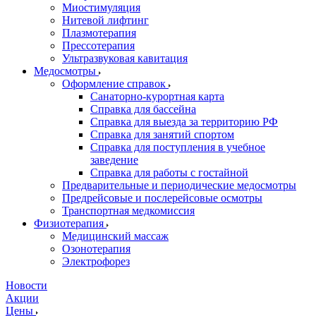
Миостимуляция
Нитевой лифтинг
Плазмотерапия
Прессотерапия
Ультразвуковая кавитация
Медосмотры
Оформление справок
Санаторно-курортная карта
Справка для бассейна
Справка для выезда за территорию РФ
Справка для занятий спортом
Справка для поступления в учебное
заведение
Справка для работы с гостайной
Предварительные и периодические медосмотры
Предрейсовые и послерейсовые осмотры
Транспортная медкомиссия
Физиотерапия
Медицинский массаж
Озонотерапия
Электрофорез
Новости
Акции
Цены