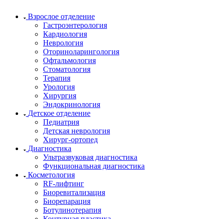
Взрослое отделение
Гастроэнтерология
Кардиология
Неврология
Оториноларингология
Офтальмология
Стоматология
Терапия
Урология
Хирургия
Эндокринология
Детское отделение
Педиатрия
Детская неврология
Хирург-ортопед
Диагностика
Ультразвуковая диагностика
Функциональная диагностика
Косметология
RF-лифтинг
Биоревитализация
Биорепарация
Ботулинотерапия
Контурная пластика