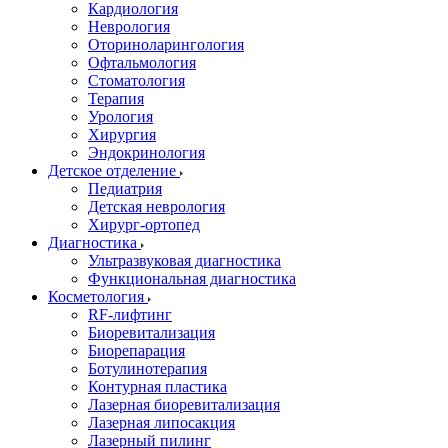
Кардиология
Неврология
Оториноларингология
Офтальмология
Стоматология
Терапия
Урология
Хирургия
Эндокринология
Детское отделение
Педиатрия
Детская неврология
Хирург-ортопед
Диагностика
Ультразвуковая диагностика
Функциональная диагностика
Косметология
RF-лифтинг
Биоревитализация
Биорепарация
Ботулинотерапия
Контурная пластика
Лазерная биоревитализация
Лазерная липосакция
Лазерный пилинг