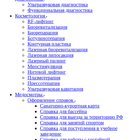
Ультразвуковая диагностика
Функциональная диагностика
Косметология
RF-лифтинг
Биоревитализация
Биорепарация
Ботулинотерапия
Контурная пластика
Лазерная биоревитализация
Лазерная липосакция
Лазерный пилинг
Миостимуляция
Нитевой лифтинг
Плазмотерапия
Прессотерапия
Ультразвуковая кавитация
Медосмотры
Оформление справок
Санаторно-курортная карта
Справка для бассейна
Справка для выезда за территорию РФ
Справка для занятий спортом
Справка для поступления в учебное
заведение
Справка для работы с гостайной