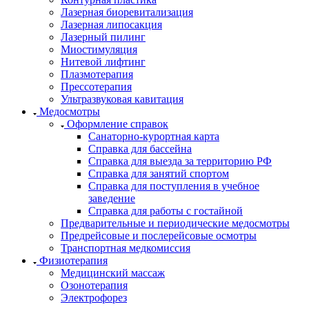
Лазерная биоревитализация
Лазерная липосакция
Лазерный пилинг
Миостимуляция
Нитевой лифтинг
Плазмотерапия
Прессотерапия
Ультразвуковая кавитация
Медосмотры
Оформление справок
Санаторно-курортная карта
Справка для бассейна
Справка для выезда за территорию РФ
Справка для занятий спортом
Справка для поступления в учебное
заведение
Справка для работы с гостайной
Предварительные и периодические медосмотры
Предрейсовые и послерейсовые осмотры
Транспортная медкомиссия
Физиотерапия
Медицинский массаж
Озонотерапия
Электрофорез