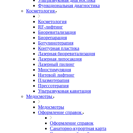
Ультразвуковая диагностика
Функциональная диагностика
Косметология
Косметология
RF-лифтинг
Биоревитализация
Биорепарация
Ботулинотерапия
Контурная пластика
Лазерная биоревитализация
Лазерная липосакция
Лазерный пилинг
Миостимуляция
Нитевой лифтинг
Плазмотерапия
Прессотерапия
Ультразвуковая кавитация
Медосмотры
Медосмотры
Оформление справок
Оформление справок
Санаторно-курортная карта