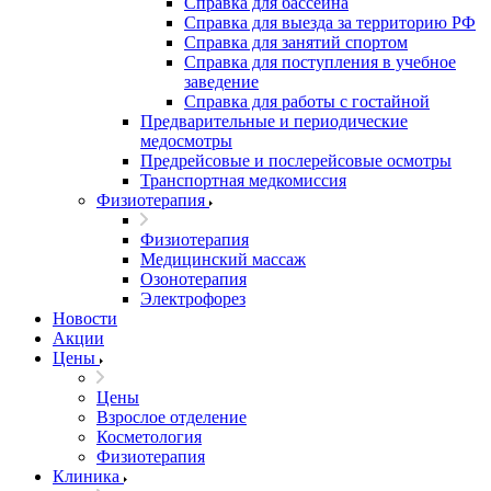
Справка для бассейна
Справка для выезда за территорию РФ
Справка для занятий спортом
Справка для поступления в учебное
заведение
Справка для работы с гостайной
Предварительные и периодические
медосмотры
Предрейсовые и послерейсовые осмотры
Транспортная медкомиссия
Физиотерапия
Физиотерапия
Медицинский массаж
Озонотерапия
Электрофорез
Новости
Акции
Цены
Цены
Взрослое отделение
Косметология
Физиотерапия
Клиника