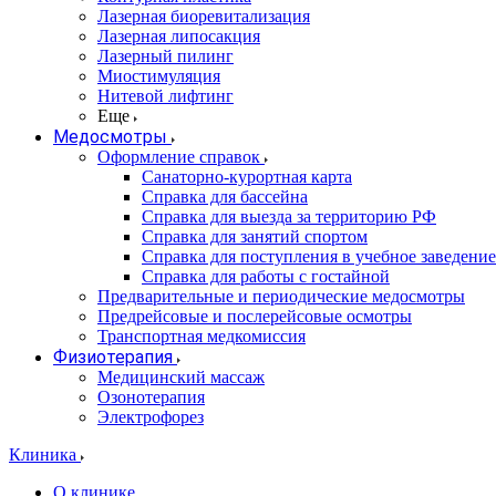
Лазерная биоревитализация
Лазерная липосакция
Лазерный пилинг
Миостимуляция
Нитевой лифтинг
Еще
Медосмотры
Оформление справок
Санаторно-курортная карта
Справка для бассейна
Справка для выезда за территорию РФ
Справка для занятий спортом
Справка для поступления в учебное заведение
Справка для работы с гостайной
Предварительные и периодические медосмотры
Предрейсовые и послерейсовые осмотры
Транспортная медкомиссия
Физиотерапия
Медицинский массаж
Озонотерапия
Электрофорез
Клиника
О клинике