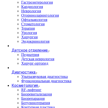
Гастроэнтерология
Кардиология
Неврология
Оториноларингология
Офтальмология
Стоматология
Терапия
Урология
Хирургия
Эндокринология
Детское отделение
Педиатрия
Детская неврология
Хирург-ортопед
Диагностика
Ультразвуковая диагностика
Функциональная диагностика
Косметология
RF-лифтинг
Биоревитализация
Биорепарация
Ботулинотерапия
Контурная пластика