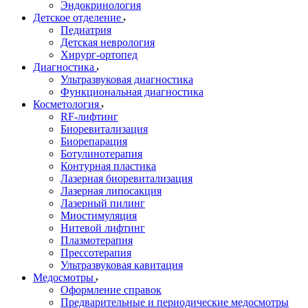
Эндокринология
Детское отделение
Педиатрия
Детская неврология
Хирург-ортопед
Диагностика
Ультразвуковая диагностика
Функциональная диагностика
Косметология
RF-лифтинг
Биоревитализация
Биорепарация
Ботулинотерапия
Контурная пластика
Лазерная биоревитализация
Лазерная липосакция
Лазерный пилинг
Миостимуляция
Нитевой лифтинг
Плазмотерапия
Прессотерапия
Ультразвуковая кавитация
Медосмотры
Оформление справок
Предварительные и периодические медосмотры