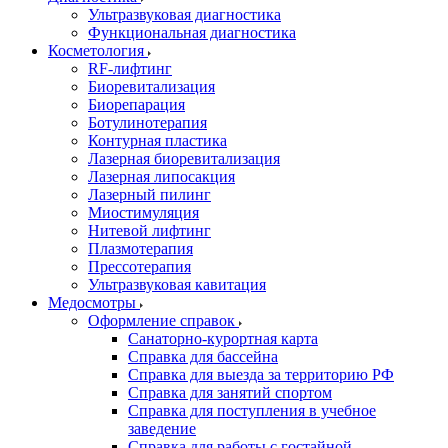
Ультразвуковая диагностика
Функциональная диагностика
Косметология
RF-лифтинг
Биоревитализация
Биорепарация
Ботулинотерапия
Контурная пластика
Лазерная биоревитализация
Лазерная липосакция
Лазерный пилинг
Миостимуляция
Нитевой лифтинг
Плазмотерапия
Прессотерапия
Ультразвуковая кавитация
Медосмотры
Оформление справок
Санаторно-курортная карта
Справка для бассейна
Справка для выезда за территорию РФ
Справка для занятий спортом
Справка для поступления в учебное
заведение
Справка для работы с гостайной