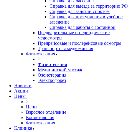
Справка для бассейна
Справка для выезда за территорию РФ
Справка для занятий спортом
Справка для поступления в учебное
заведение
Справка для работы с гостайной
Предварительные и периодические
медосмотры
Предрейсовые и послерейсовые осмотры
Транспортная медкомиссия
Физиотерапия
Физиотерапия
Медицинский массаж
Озонотерапия
Электрофорез
Новости
Акции
Цены
Цены
Взрослое отделение
Косметология
Физиотерапия
Клиника