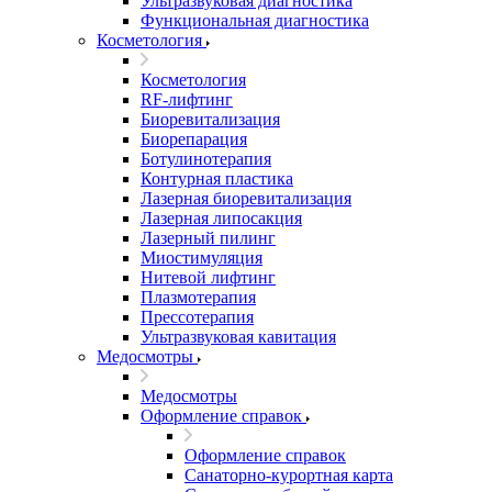
Ультразвуковая диагностика
Функциональная диагностика
Косметология
Косметология
RF-лифтинг
Биоревитализация
Биорепарация
Ботулинотерапия
Контурная пластика
Лазерная биоревитализация
Лазерная липосакция
Лазерный пилинг
Миостимуляция
Нитевой лифтинг
Плазмотерапия
Прессотерапия
Ультразвуковая кавитация
Медосмотры
Медосмотры
Оформление справок
Оформление справок
Санаторно-курортная карта