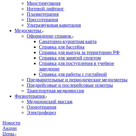
Миостимуляция
Нитевой лифтинг
Плазмотерапия
Прессотерапия
Ультразвуковая кавитация
Медосмотры
Оформление справок
Санаторно-курортная карта
Справка для бассейна
Справка для выезда за территорию РФ
Справка для занятий спортом
Справка для поступления в учебное
заведение
Справка для работы с гостайной
Предварительные и периодические медосмотры
Предрейсовые и послерейсовые осмотры
Транспортная медкомиссия
Физиотерапия
Медицинский массаж
Озонотерапия
Электрофорез
Новости
Акции
Цены