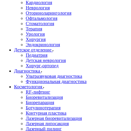
Кардиология
Неврология
Оториноларингология
Офтальмология
Стоматология
Терапия
Урология
Хирургия
Эндокринология
Детское отделение
Педиатрия
Детская неврология
Хирург-ортопед
Диагностика
Ультразвуковая диагностика
Функциональная диагностика
Косметология
RF-лифтинг
Биоревитализация
Биорепарация
Ботулинотерапия
Контурная пластика
Лазерная биоревитализация
Лазерная липосакция
Лазерный пилинг