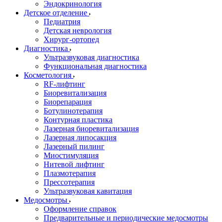
Эндокринология
Детское отделение
Педиатрия
Детская неврология
Хирург-ортопед
Диагностика
Ультразвуковая диагностика
Функциональная диагностика
Косметология
RF-лифтинг
Биоревитализация
Биорепарация
Ботулинотерапия
Контурная пластика
Лазерная биоревитализация
Лазерная липосакция
Лазерный пилинг
Миостимуляция
Нитевой лифтинг
Плазмотерапия
Прессотерапия
Ультразвуковая кавитация
Медосмотры
Оформление справок
Предварительные и периодические медосмотры