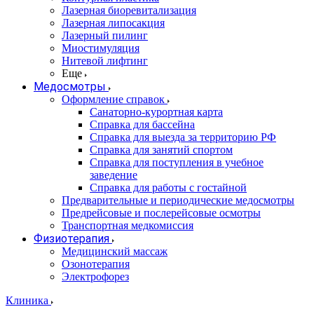
Лазерная биоревитализация
Лазерная липосакция
Лазерный пилинг
Миостимуляция
Нитевой лифтинг
Еще
Медосмотры
Оформление справок
Санаторно-курортная карта
Справка для бассейна
Справка для выезда за территорию РФ
Справка для занятий спортом
Справка для поступления в учебное
заведение
Справка для работы с гостайной
Предварительные и периодические медосмотры
Предрейсовые и послерейсовые осмотры
Транспортная медкомиссия
Физиотерапия
Медицинский массаж
Озонотерапия
Электрофорез
Клиника