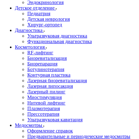
Эндокринология
Детское отделение
Педиатрия
Детская неврология
Хирург-ортопед
Диагностика
Ультразвуковая диагностика
Функциональная диагностика
Косметология
RF-лифтинг
Биоревитализация
Биорепарация
Ботулинотерапия
Контурная пластика
Лазерная биоревитализация
Лазерная липосакция
Лазерный пилинг
Миостимуляция
Нитевой лифтинг
Плазмотерапия
Прессотерапия
Ультразвуковая кавитация
Медосмотры
Оформление справок
Предварительные и периодические медосмотры