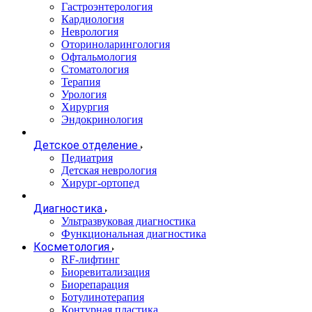
Гастроэнтерология
Кардиология
Неврология
Оториноларингология
Офтальмология
Стоматология
Терапия
Урология
Хирургия
Эндокринология
Детское отделение
Педиатрия
Детская неврология
Хирург-ортопед
Диагностика
Ультразвуковая диагностика
Функциональная диагностика
Косметология
RF-лифтинг
Биоревитализация
Биорепарация
Ботулинотерапия
Контурная пластика