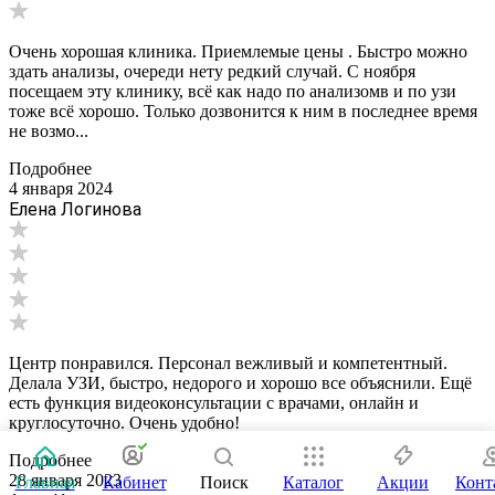
Очень хорошая клиника. Приемлемые цены . Быстро можно
здать анализы, очереди нету редкий случай. С ноября
посещаем эту клинику, всё как надо по анализомв и по узи
тоже всё хорошо. Только дозвонится к ним в последнее время
не возмо...
Подробнее
4 января 2024
Елена Логинова
Центр понравился. Персонал вежливый и компетентный.
Делала УЗИ, быстро, недорого и хорошо все объяснили. Ещё
есть функция видеоконсультации с врачами, онлайн и
круглосуточно. Очень удобно!
Подробнее
28 января 2023
Главная
Кабинет
Поиск
Каталог
Акции
Конт