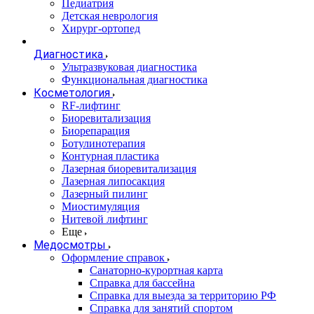
Педиатрия
Детская неврология
Хирург-ортопед
Диагностика
Ультразвуковая диагностика
Функциональная диагностика
Косметология
RF-лифтинг
Биоревитализация
Биорепарация
Ботулинотерапия
Контурная пластика
Лазерная биоревитализация
Лазерная липосакция
Лазерный пилинг
Миостимуляция
Нитевой лифтинг
Еще
Медосмотры
Оформление справок
Санаторно-курортная карта
Справка для бассейна
Справка для выезда за территорию РФ
Справка для занятий спортом