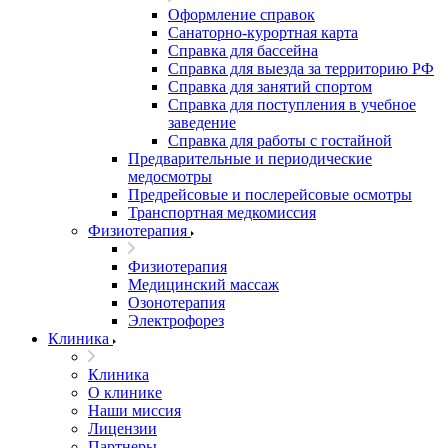
Оформление справок
Санаторно-курортная карта
Справка для бассейна
Справка для выезда за территорию РФ
Справка для занятий спортом
Справка для поступления в учебное
заведение
Справка для работы с гостайной
Предварительные и периодические
медосмотры
Предрейсовые и послерейсовые осмотры
Транспортная медкомиссия
Физиотерапия
Физиотерапия
Медицинский массаж
Озонотерапия
Электрофорез
Клиника
Клиника
О клинике
Наши миссия
Лицензии
Партнеры