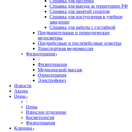
Справка для бассейна
Справка для выезда за территорию РФ
Справка для занятий спортом
Справка для поступления в учебное
заведение
Справка для работы с гостайной
Предварительные и периодические
медосмотры
Предрейсовые и послерейсовые осмотры
Транспортная медкомиссия
Физиотерапия
Физиотерапия
Медицинский массаж
Озонотерапия
Электрофорез
Новости
Акции
Цены
Цены
Взрослое отделение
Косметология
Физиотерапия
Клиника