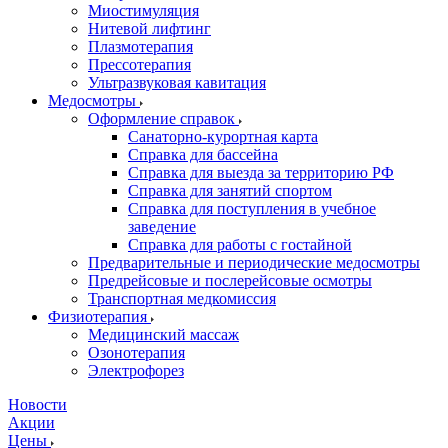
Миостимуляция
Нитевой лифтинг
Плазмотерапия
Прессотерапия
Ультразвуковая кавитация
Медосмотры
Оформление справок
Санаторно-курортная карта
Справка для бассейна
Справка для выезда за территорию РФ
Справка для занятий спортом
Справка для поступления в учебное
заведение
Справка для работы с гостайной
Предварительные и периодические медосмотры
Предрейсовые и послерейсовые осмотры
Транспортная медкомиссия
Физиотерапия
Медицинский массаж
Озонотерапия
Электрофорез
Новости
Акции
Цены