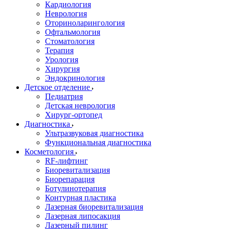
Кардиология
Неврология
Оториноларингология
Офтальмология
Стоматология
Терапия
Урология
Хирургия
Эндокринология
Детское отделение
Педиатрия
Детская неврология
Хирург-ортопед
Диагностика
Ультразвуковая диагностика
Функциональная диагностика
Косметология
RF-лифтинг
Биоревитализация
Биорепарация
Ботулинотерапия
Контурная пластика
Лазерная биоревитализация
Лазерная липосакция
Лазерный пилинг