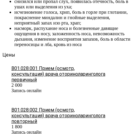
снизился или пропал слух, появилась отечность, боль в
ушах или выделения из уха;
исчезновение голоса, хрип, боль в горле при глотании,
покраснение миндалин и гнойные выделения,
неприятный запах изо рта, храп;
насморк, распухание носа и болезненные давящие
ощущения в носу, заложенность носа, невозможность
дыхания, изменение восприятия запахов, боль в области
переносицы и лба, кровь из носа
Цены
В01.028.001 Прием (осмотр,
консультация) врача оториноларинголога
первичный
2 000
Запись онлайн
В01.028.002 Прием (осмотр,
консультация) врача оториноларинголога
повторный
1 800
Запись онлайн