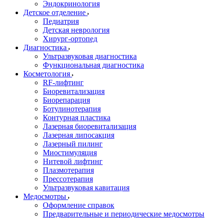
Эндокринология
Детское отделение
Педиатрия
Детская неврология
Хирург-ортопед
Диагностика
Ультразвуковая диагностика
Функциональная диагностика
Косметология
RF-лифтинг
Биоревитализация
Биорепарация
Ботулинотерапия
Контурная пластика
Лазерная биоревитализация
Лазерная липосакция
Лазерный пилинг
Миостимуляция
Нитевой лифтинг
Плазмотерапия
Прессотерапия
Ультразвуковая кавитация
Медосмотры
Оформление справок
Предварительные и периодические медосмотры