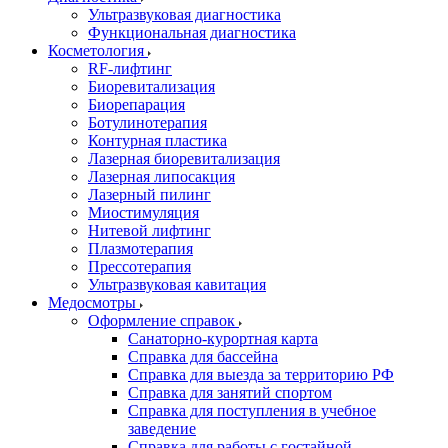
Ультразвуковая диагностика
Функциональная диагностика
Косметология
RF-лифтинг
Биоревитализация
Биорепарация
Ботулинотерапия
Контурная пластика
Лазерная биоревитализация
Лазерная липосакция
Лазерный пилинг
Миостимуляция
Нитевой лифтинг
Плазмотерапия
Прессотерапия
Ультразвуковая кавитация
Медосмотры
Оформление справок
Санаторно-курортная карта
Справка для бассейна
Справка для выезда за территорию РФ
Справка для занятий спортом
Справка для поступления в учебное
заведение
Справка для работы с гостайной