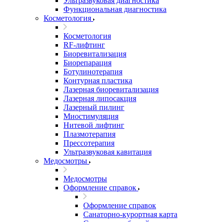
Ультразвуковая диагностика
Функциональная диагностика
Косметология
Косметология
RF-лифтинг
Биоревитализация
Биорепарация
Ботулинотерапия
Контурная пластика
Лазерная биоревитализация
Лазерная липосакция
Лазерный пилинг
Миостимуляция
Нитевой лифтинг
Плазмотерапия
Прессотерапия
Ультразвуковая кавитация
Медосмотры
Медосмотры
Оформление справок
Оформление справок
Санаторно-курортная карта