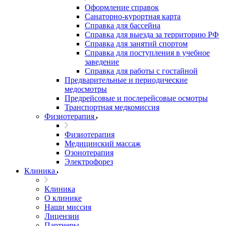
Оформление справок
Санаторно-курортная карта
Справка для бассейна
Справка для выезда за территорию РФ
Справка для занятий спортом
Справка для поступления в учебное
заведение
Справка для работы с гостайной
Предварительные и периодические
медосмотры
Предрейсовые и послерейсовые осмотры
Транспортная медкомиссия
Физиотерапия
Физиотерапия
Медицинский массаж
Озонотерапия
Электрофорез
Клиника
Клиника
О клинике
Наши миссия
Лицензии
Партнеры