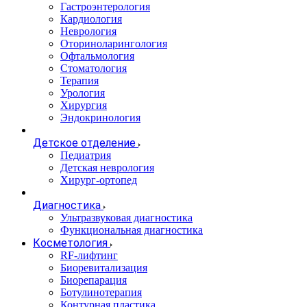
Гастроэнтерология
Кардиология
Неврология
Оториноларингология
Офтальмология
Стоматология
Терапия
Урология
Хирургия
Эндокринология
Детское отделение
Педиатрия
Детская неврология
Хирург-ортопед
Диагностика
Ультразвуковая диагностика
Функциональная диагностика
Косметология
RF-лифтинг
Биоревитализация
Биорепарация
Ботулинотерапия
Контурная пластика