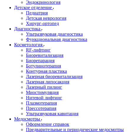
Эндокринология
Детское отделение
Педиатрия
Детская неврология
Хирург-ортопед
Диагностика
Ультразвуковая диагностика
Функциональная диагностика
Косметология
RF-лифтинг
Биоревитализация
Биорепарация
Ботулинотерапия
Контурная пластика
Лазерная биоревитализация
Лазерная липосакция
Лазерный пилинг
Миостимуляция
Нитевой лифтинг
Плазмотерапия
Прессотерапия
Ультразвуковая кавитация
Медосмотры
Оформление справок
Предварительные и периодические медосмотры