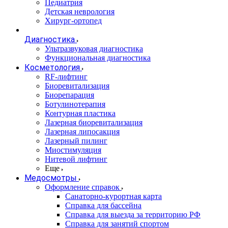
Педиатрия
Детская неврология
Хирург-ортопед
Диагностика
Ультразвуковая диагностика
Функциональная диагностика
Косметология
RF-лифтинг
Биоревитализация
Биорепарация
Ботулинотерапия
Контурная пластика
Лазерная биоревитализация
Лазерная липосакция
Лазерный пилинг
Миостимуляция
Нитевой лифтинг
Еще
Медосмотры
Оформление справок
Санаторно-курортная карта
Справка для бассейна
Справка для выезда за территорию РФ
Справка для занятий спортом