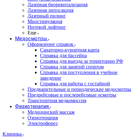
Лазерная биоревитализация
Лазерная липосакция
Лазерный пилинг
Миостимуляция
Нитевой лифтинг
Еще
Медосмотры
Оформление справок
Санаторно-курортная карта
Справка для бассейна
Справка для выезда за территорию РФ
Справка для занятий спортом
Справка для поступления в учебное
заведение
Справка для работы с гостайной
Предварительные и периодические медосмотры
Предрейсовые и послерейсовые осмотры
Транспортная медкомиссия
Физиотерапия
Медицинский массаж
Озонотерапия
Электрофорез
Клиника