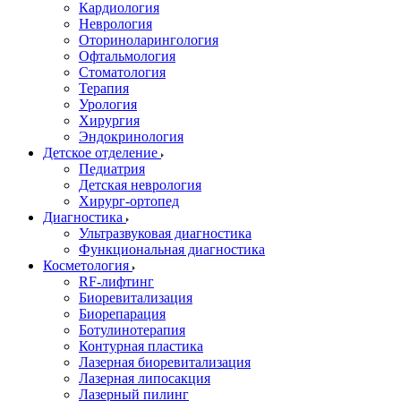
Кардиология
Неврология
Оториноларингология
Офтальмология
Стоматология
Терапия
Урология
Хирургия
Эндокринология
Детское отделение
Педиатрия
Детская неврология
Хирург-ортопед
Диагностика
Ультразвуковая диагностика
Функциональная диагностика
Косметология
RF-лифтинг
Биоревитализация
Биорепарация
Ботулинотерапия
Контурная пластика
Лазерная биоревитализация
Лазерная липосакция
Лазерный пилинг