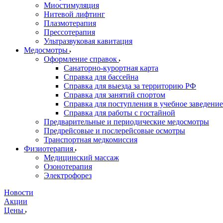
Миостимуляция
Нитевой лифтинг
Плазмотерапия
Прессотерапия
Ультразвуковая кавитация
Медосмотры
Оформление справок
Санаторно-курортная карта
Справка для бассейна
Справка для выезда за территорию РФ
Справка для занятий спортом
Справка для поступления в учебное заведение
Справка для работы с гостайной
Предварительные и периодические медосмотры
Предрейсовые и послерейсовые осмотры
Транспортная медкомиссия
Физиотерапия
Медицинский массаж
Озонотерапия
Электрофорез
Новости
Акции
Цены