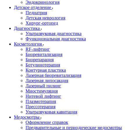
Эндокринология
Детское отделение
Педиатрия
Детская неврология
Хирург-ортопед
Диагностика
Ультразвуковая диагностика
Функциональная диагностика
Косметология
RF-лифтинг
Биоревитализация
Биорепарация
Ботулинотерапия
Контурная пластика
Лазерная биоревитализация
Лазерная липосакция
Лазерный пилинг
Миостимуляция
Нитевой лифтинг
Плазмотерапия
Прессотерапия
Ультразвуковая кавитация
Медосмотры
Оформление справок
Предварительные и периодические медосмотры