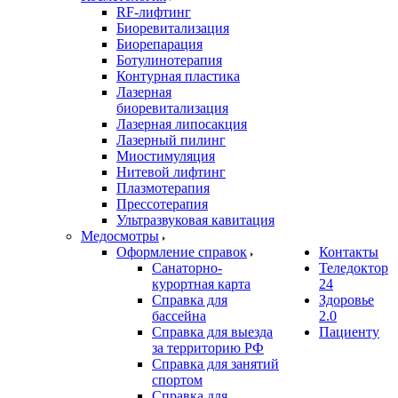
RF-лифтинг
Биоревитализация
Биорепарация
Ботулинотерапия
Контурная пластика
Лазерная
биоревитализация
Лазерная липосакция
Лазерный пилинг
Миостимуляция
Нитевой лифтинг
Плазмотерапия
Прессотерапия
Ультразвуковая кавитация
Медосмотры
Оформление справок
Контакты
Санаторно-
Теледоктор
курортная карта
24
Справка для
Здоровье
бассейна
2.0
Справка для выезда
Пациенту
за территорию РФ
Справка для занятий
спортом
Справка для