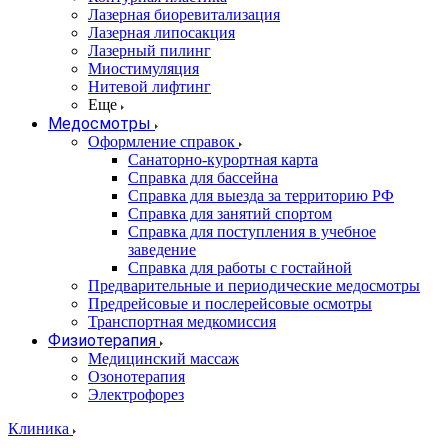
Лазерная биоревитализация
Лазерная липосакция
Лазерный пилинг
Миостимуляция
Нитевой лифтинг
Еще
Медосмотры
Оформление справок
Санаторно-курортная карта
Справка для бассейна
Справка для выезда за территорию РФ
Справка для занятий спортом
Справка для поступления в учебное
заведение
Справка для работы с гостайной
Предварительные и периодические медосмотры
Предрейсовые и послерейсовые осмотры
Транспортная медкомиссия
Физиотерапия
Медицинский массаж
Озонотерапия
Электрофорез
Клиника