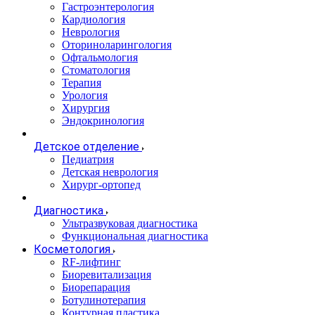
Гастроэнтерология
Кардиология
Неврология
Оториноларингология
Офтальмология
Стоматология
Терапия
Урология
Хирургия
Эндокринология
Детское отделение
Педиатрия
Детская неврология
Хирург-ортопед
Диагностика
Ультразвуковая диагностика
Функциональная диагностика
Косметология
RF-лифтинг
Биоревитализация
Биорепарация
Ботулинотерапия
Контурная пластика