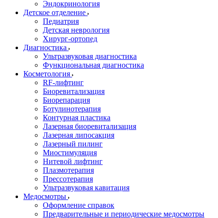
Эндокринология
Детское отделение
Педиатрия
Детская неврология
Хирург-ортопед
Диагностика
Ультразвуковая диагностика
Функциональная диагностика
Косметология
RF-лифтинг
Биоревитализация
Биорепарация
Ботулинотерапия
Контурная пластика
Лазерная биоревитализация
Лазерная липосакция
Лазерный пилинг
Миостимуляция
Нитевой лифтинг
Плазмотерапия
Прессотерапия
Ультразвуковая кавитация
Медосмотры
Оформление справок
Предварительные и периодические медосмотры