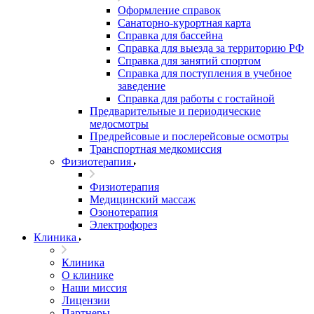
Оформление справок
Санаторно-курортная карта
Справка для бассейна
Справка для выезда за территорию РФ
Справка для занятий спортом
Справка для поступления в учебное
заведение
Справка для работы с гостайной
Предварительные и периодические
медосмотры
Предрейсовые и послерейсовые осмотры
Транспортная медкомиссия
Физиотерапия
Физиотерапия
Медицинский массаж
Озонотерапия
Электрофорез
Клиника
Клиника
О клинике
Наши миссия
Лицензии
Партнеры