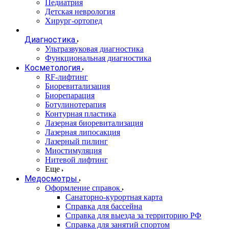
Педиатрия
Детская неврология
Хирург-ортопед
Диагностика
Ультразвуковая диагностика
Функциональная диагностика
Косметология
RF-лифтинг
Биоревитализация
Биорепарация
Ботулинотерапия
Контурная пластика
Лазерная биоревитализация
Лазерная липосакция
Лазерный пилинг
Миостимуляция
Нитевой лифтинг
Еще
Медосмотры
Оформление справок
Санаторно-курортная карта
Справка для бассейна
Справка для выезда за территорию РФ
Справка для занятий спортом