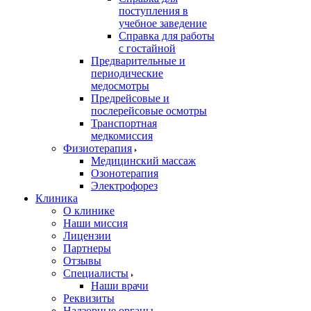
поступления в
учебное заведение
Справка для работы
с гостайной
Предварительные и
периодические
медосмотры
Предрейсовые и
послерейсовые осмотры
Транспортная
медкомиссия
Физиотерапия
Медицинский массаж
Озонотерапия
Электрофорез
Клиника
О клинике
Наши миссия
Лицензии
Партнеры
Отзывы
Специалисты
Наши врачи
Реквизиты
Надзорные органы