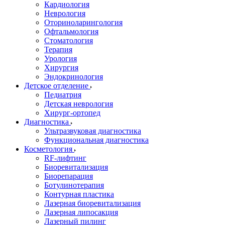
Кардиология
Неврология
Оториноларингология
Офтальмология
Стоматология
Терапия
Урология
Хирургия
Эндокринология
Детское отделение
Педиатрия
Детская неврология
Хирург-ортопед
Диагностика
Ультразвуковая диагностика
Функциональная диагностика
Косметология
RF-лифтинг
Биоревитализация
Биорепарация
Ботулинотерапия
Контурная пластика
Лазерная биоревитализация
Лазерная липосакция
Лазерный пилинг