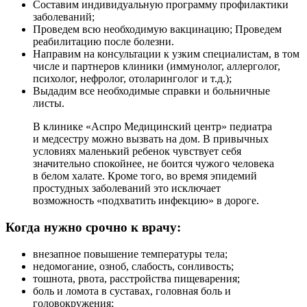
Составим индивидуальную программу профилактики
заболеваний;
Проведем всю необходимую вакцинацию; Проведем
реабилитацию после болезни.
Направим на консультации к узким специалистам, в том
числе и партнеров клиники (иммунолог, аллерголог,
психолог, нефролог, отоларинголог и т.д.);
Выдадим все необходимые справки и больничные
листы.
В клинике «Аспро Медицинский центр» педиатра
и медсестру можно вызвать на дом. В привычных
условиях маленький ребенок чувствует себя
значительно спокойнее, не боится чужого человека
в белом халате. Кроме того, во время эпидемий
простудных заболеваний это исключает
возможность «подхватить инфекцию» в дороге.
Когда нужно срочно к врачу:
внезапное повышение температуры тела;
недомогание, озноб, слабость, сонливость;
тошнота, рвота, расстройства пищеварения;
боль и ломота в суставах, головная боль и
головокружения;