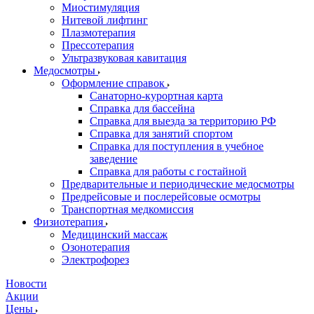
Миостимуляция
Нитевой лифтинг
Плазмотерапия
Прессотерапия
Ультразвуковая кавитация
Медосмотры
Оформление справок
Санаторно-курортная карта
Справка для бассейна
Справка для выезда за территорию РФ
Справка для занятий спортом
Справка для поступления в учебное
заведение
Справка для работы с гостайной
Предварительные и периодические медосмотры
Предрейсовые и послерейсовые осмотры
Транспортная медкомиссия
Физиотерапия
Медицинский массаж
Озонотерапия
Электрофорез
Новости
Акции
Цены