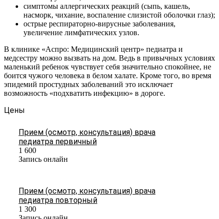
симптомы аллергических реакций (сыпь, кашель,
насморк, чихание, воспаление слизистой оболочки глаз);
острые респираторно-вирусные заболевания,
увеличение лимфатических узлов.
В клинике «Аспро: Медицинский центр» педиатра и
медсестру можно вызвать на дом. Ведь в привычных условиях
маленький ребенок чувствует себя значительно спокойнее, не
боится чужого человека в белом халате. Кроме того, во время
эпидемий простудных заболеваний это исключает
возможность «подхватить инфекцию» в дороге.
Цены
Прием (осмотр, консультация) врача
педиатра первичный
1 600
Запись онлайн
Прием (осмотр, консультация) врача
педиатра повторный
1 300
Запись онлайн