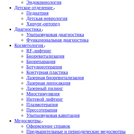
Эндокринология
Детское отделение
Педиатрия
Детская неврология
Хирург-ортопед
Диагностика
Ультразвуковая диагностика
Функциональная диагностика
Косметология
RF-лифтинг
Биоревитализация
Биорепарация
Ботулинотерапия
Контурная пластика
Лазерная биоревитализация
Лазерная липосакция
Лазерный пилинг
Миостимуляция
Нитевой лифтинг
Плазмотерапия
Прессотерапия
Ультразвуковая кавитация
Медосмотры
Оформление справок
Предварительные и периодические медосмотры