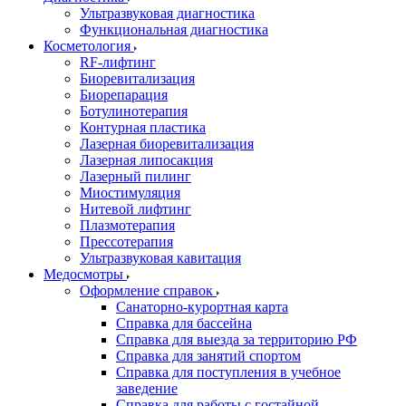
Ультразвуковая диагностика
Функциональная диагностика
Косметология
RF-лифтинг
Биоревитализация
Биорепарация
Ботулинотерапия
Контурная пластика
Лазерная биоревитализация
Лазерная липосакция
Лазерный пилинг
Миостимуляция
Нитевой лифтинг
Плазмотерапия
Прессотерапия
Ультразвуковая кавитация
Медосмотры
Оформление справок
Санаторно-курортная карта
Справка для бассейна
Справка для выезда за территорию РФ
Справка для занятий спортом
Справка для поступления в учебное
заведение
Справка для работы с гостайной