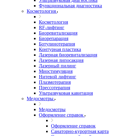
Ультразвуковая диагностика
Функциональная диагностика
Косметология
Косметология
RF-лифтинг
Биоревитализация
Биорепарация
Ботулинотерапия
Контурная пластика
Лазерная биоревитализация
Лазерная липосакция
Лазерный пилинг
Миостимуляция
Нитевой лифтинг
Плазмотерапия
Прессотерапия
Ультразвуковая кавитация
Медосмотры
Медосмотры
Оформление справок
Оформление справок
Санаторно-курортная карта