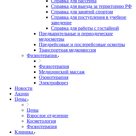
Справка для бассейна
Справка для выезда за территорию РФ
Справка для занятий спортом
Справка для поступления в учебное
заведение
Справка для работы с гостайной
Предварительные и периодические
медосмотры
Предрейсовые и послерейсовые осмотры
Транспортная медкомиссия
Физиотерапия
Физиотерапия
Медицинский массаж
Озонотерапия
Электрофорез
Новости
Акции
Цены
Цены
Взрослое отделение
Косметология
Физиотерапия
Клиника