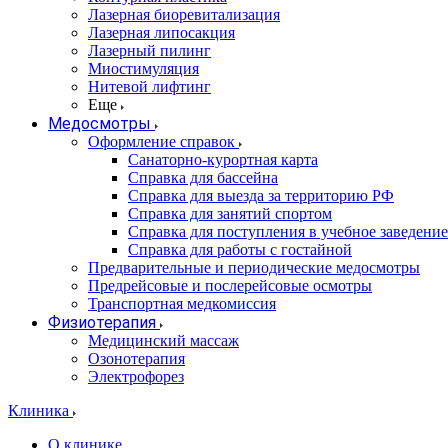
Лазерная биоревитализация
Лазерная липосакция
Лазерный пилинг
Миостимуляция
Нитевой лифтинг
Еще
Медосмотры
Оформление справок
Санаторно-курортная карта
Справка для бассейна
Справка для выезда за территорию РФ
Справка для занятий спортом
Справка для поступления в учебное заведение
Справка для работы с гостайной
Предварительные и периодические медосмотры
Предрейсовые и послерейсовые осмотры
Транспортная медкомиссия
Физиотерапия
Медицинский массаж
Озонотерапия
Электрофорез
Клиника
О клинике