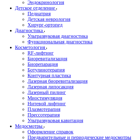
Эндокринология
Детское отделение
Педиатрия
Детская неврология
Хирург-ортопед
Диагностика
Ультразвуковая диагностика
Функциональная диагностика
Косметология
RF-лифтинг
Биоревитализация
Биорепарация
Ботулинотерапия
Контурная пластика
Лазерная биоревитализация
Лазерная липосакция
Лазерный пилинг
Миостимуляция
Нитевой лифтинг
Плазмотерапия
Прессотерапия
Ультразвуковая кавитация
Медосмотры
Оформление справок
Предварительные и периодические медосмотры