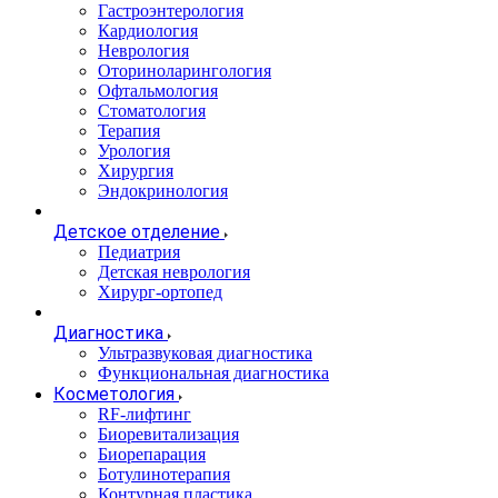
Гастроэнтерология
Кардиология
Неврология
Оториноларингология
Офтальмология
Стоматология
Терапия
Урология
Хирургия
Эндокринология
Детское отделение
Педиатрия
Детская неврология
Хирург-ортопед
Диагностика
Ультразвуковая диагностика
Функциональная диагностика
Косметология
RF-лифтинг
Биоревитализация
Биорепарация
Ботулинотерапия
Контурная пластика