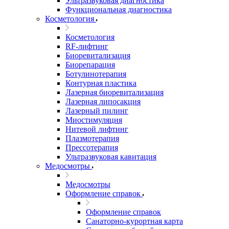
Ультразвуковая диагностика
Функциональная диагностика
Косметология
Косметология
RF-лифтинг
Биоревитализация
Биорепарация
Ботулинотерапия
Контурная пластика
Лазерная биоревитализация
Лазерная липосакция
Лазерный пилинг
Миостимуляция
Нитевой лифтинг
Плазмотерапия
Прессотерапия
Ультразвуковая кавитация
Медосмотры
Медосмотры
Оформление справок
Оформление справок
Санаторно-курортная карта