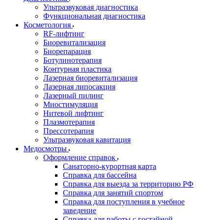
Ультразвуковая диагностика
Функциональная диагностика
Косметология
RF-лифтинг
Биоревитализация
Биорепарация
Ботулинотерапия
Контурная пластика
Лазерная биоревитализация
Лазерная липосакция
Лазерный пилинг
Миостимуляция
Нитевой лифтинг
Плазмотерапия
Прессотерапия
Ультразвуковая кавитация
Медосмотры
Оформление справок
Санаторно-курортная карта
Справка для бассейна
Справка для выезда за территорию РФ
Справка для занятий спортом
Справка для поступления в учебное
заведение
Справка для работы с гостайной