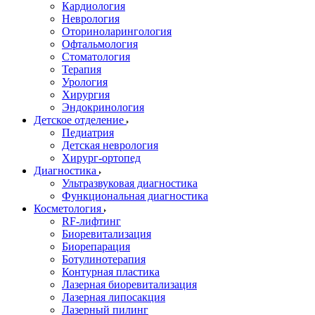
Кардиология
Неврология
Оториноларингология
Офтальмология
Стоматология
Терапия
Урология
Хирургия
Эндокринология
Детское отделение
Педиатрия
Детская неврология
Хирург-ортопед
Диагностика
Ультразвуковая диагностика
Функциональная диагностика
Косметология
RF-лифтинг
Биоревитализация
Биорепарация
Ботулинотерапия
Контурная пластика
Лазерная биоревитализация
Лазерная липосакция
Лазерный пилинг