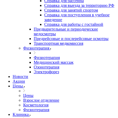
Справка для бассейна
Справка для выезда за территорию РФ
Справка для занятий спортом
Справка для поступления в учебное
заведение
Справка для работы с гостайной
Предварительные и периодические
медосмотры
Предрейсовые и послерейсовые осмотры
Транспортная медкомиссия
Физиотерапия
Физиотерапия
Медицинский массаж
Озонотерапия
Электрофорез
Новости
Акции
Цены
Цены
Взрослое отделение
Косметология
Физиотерапия
Клиника