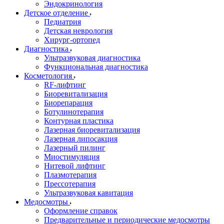
Эндокринология
Детское отделение
Педиатрия
Детская неврология
Хирург-ортопед
Диагностика
Ультразвуковая диагностика
Функциональная диагностика
Косметология
RF-лифтинг
Биоревитализация
Биорепарация
Ботулинотерапия
Контурная пластика
Лазерная биоревитализация
Лазерная липосакция
Лазерный пилинг
Миостимуляция
Нитевой лифтинг
Плазмотерапия
Прессотерапия
Ультразвуковая кавитация
Медосмотры
Оформление справок
Предварительные и периодические медосмотры