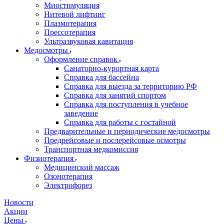
Миостимуляция
Нитевой лифтинг
Плазмотерапия
Прессотерапия
Ультразвуковая кавитация
Медосмотры
Оформление справок
Санаторно-курортная карта
Справка для бассейна
Справка для выезда за территорию РФ
Справка для занятий спортом
Справка для поступления в учебное
заведение
Справка для работы с гостайной
Предварительные и периодические медосмотры
Предрейсовые и послерейсовые осмотры
Транспортная медкомиссия
Физиотерапия
Медицинский массаж
Озонотерапия
Электрофорез
Новости
Акции
Цены