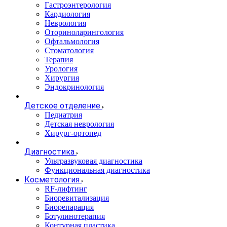
Гастроэнтерология
Кардиология
Неврология
Оториноларингология
Офтальмология
Стоматология
Терапия
Урология
Хирургия
Эндокринология
Детское отделение
Педиатрия
Детская неврология
Хирург-ортопед
Диагностика
Ультразвуковая диагностика
Функциональная диагностика
Косметология
RF-лифтинг
Биоревитализация
Биорепарация
Ботулинотерапия
Контурная пластика