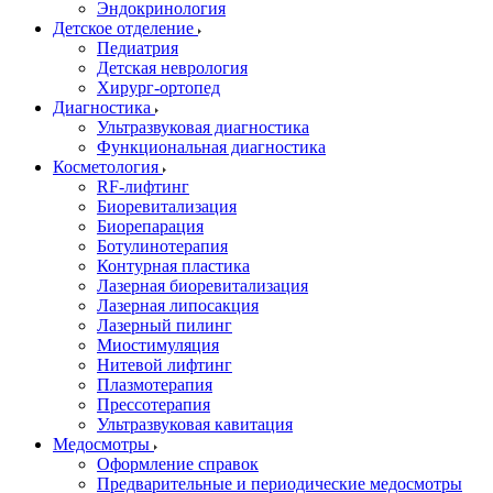
Эндокринология
Детское отделение
Педиатрия
Детская неврология
Хирург-ортопед
Диагностика
Ультразвуковая диагностика
Функциональная диагностика
Косметология
RF-лифтинг
Биоревитализация
Биорепарация
Ботулинотерапия
Контурная пластика
Лазерная биоревитализация
Лазерная липосакция
Лазерный пилинг
Миостимуляция
Нитевой лифтинг
Плазмотерапия
Прессотерапия
Ультразвуковая кавитация
Медосмотры
Оформление справок
Предварительные и периодические медосмотры