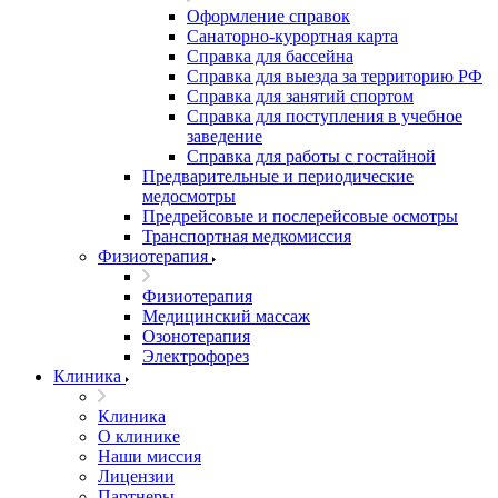
Оформление справок
Санаторно-курортная карта
Справка для бассейна
Справка для выезда за территорию РФ
Справка для занятий спортом
Справка для поступления в учебное
заведение
Справка для работы с гостайной
Предварительные и периодические
медосмотры
Предрейсовые и послерейсовые осмотры
Транспортная медкомиссия
Физиотерапия
Физиотерапия
Медицинский массаж
Озонотерапия
Электрофорез
Клиника
Клиника
О клинике
Наши миссия
Лицензии
Партнеры