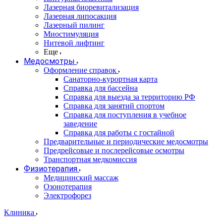
Лазерная биоревитализация
Лазерная липосакция
Лазерный пилинг
Миостимуляция
Нитевой лифтинг
Еще
Медосмотры
Оформление справок
Санаторно-курортная карта
Справка для бассейна
Справка для выезда за территорию РФ
Справка для занятий спортом
Справка для поступления в учебное
заведение
Справка для работы с гостайной
Предварительные и периодические медосмотры
Предрейсовые и послерейсовые осмотры
Транспортная медкомиссия
Физиотерапия
Медицинский массаж
Озонотерапия
Электрофорез
Клиника