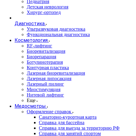
Педиатрия
Детская неврология
Хирург-ортопед
Диагностика
Ультразвуковая диагностика
Функциональная диагностика
Косметология
RF-лифтинг
Биоревитализация
Биорепарация
Ботулинотерапия
Контурная пластика
Лазерная биоревитализация
Лазерная липосакция
Лазерный пилинг
Миостимуляция
Нитевой лифтинг
Еще
Медосмотры
Оформление справок
Санаторно-курортная карта
Справка для бассейна
Справка для выезда за территорию РФ
Справка для занятий спортом