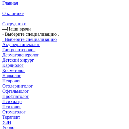
Главная
—
О клинике
—
Сотрудники
—
Наши врачи
- Выберите специализацию
- Выберите специализацию
Акушер-гинеколог
Гастроэнтеролог
Дерматовенеролог
Детский хирург
Кардиолог
Косметолог
Нарколог
Невролог
Отоларинголог
Офтальмолог
Профпатолог
Психиатр
Психолог
Стоматолог
Терапевт
УЗИ
Уролог