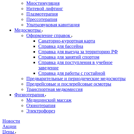
Миостимуляция
Нитевой лифтинг
Плазмотерапия
Прессотерапия
Ультразвуковая кавитация
Медосмотры
Оформление справок
Санаторно-курортная карта
Справка для бассейна
Справка для выезда за территорию РФ
Справка для занятий спортом
Справка для поступления в учебное
заведение
Справка для работы с гостайной
Предварительные и периодические медосмотры
Предрейсовые и послерейсовые осмотры
Транспортная медкомиссия
Физиотерапия
Медицинский массаж
Озонотерапия
Электрофорез
Новости
Акции
Цены