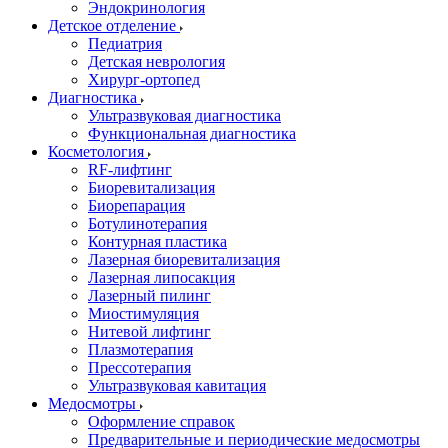
Эндокринология
Детское отделение
Педиатрия
Детская неврология
Хирург-ортопед
Диагностика
Ультразвуковая диагностика
Функциональная диагностика
Косметология
RF-лифтинг
Биоревитализация
Биорепарация
Ботулинотерапия
Контурная пластика
Лазерная биоревитализация
Лазерная липосакция
Лазерный пилинг
Миостимуляция
Нитевой лифтинг
Плазмотерапия
Прессотерапия
Ультразвуковая кавитация
Медосмотры
Оформление справок
Предварительные и периодические медосмотры