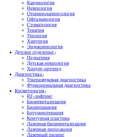
Кардиология
Неврология
Оториноларингология
Офтальмология
Стоматология
Терапия
Урология
Хирургия
Эндокринология
Детское отделение
Педиатрия
Детская неврология
Хирург-ортопед
Диагностика
Ультразвуковая диагностика
Функциональная диагностика
Косметология
RF-лифтинг
Биоревитализация
Биорепарация
Ботулинотерапия
Контурная пластика
Лазерная биоревитализация
Лазерная липосакция
Лазерный пилинг