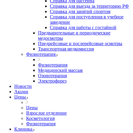
Справка для бассейна
Справка для выезда за территорию РФ
Справка для занятий спортом
Справка для поступления в учебное
заведение
Справка для работы с гостайной
Предварительные и периодические
медосмотры
Предрейсовые и послерейсовые осмотры
Транспортная медкомиссия
Физиотерапия
Физиотерапия
Медицинский массаж
Озонотерапия
Электрофорез
Новости
Акции
Цены
Цены
Взрослое отделение
Косметология
Физиотерапия
Клиника