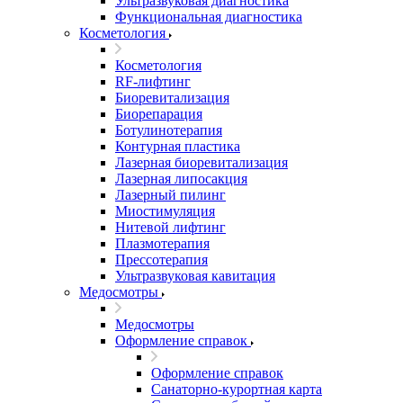
Ультразвуковая диагностика
Функциональная диагностика
Косметология
Косметология
RF-лифтинг
Биоревитализация
Биорепарация
Ботулинотерапия
Контурная пластика
Лазерная биоревитализация
Лазерная липосакция
Лазерный пилинг
Миостимуляция
Нитевой лифтинг
Плазмотерапия
Прессотерапия
Ультразвуковая кавитация
Медосмотры
Медосмотры
Оформление справок
Оформление справок
Санаторно-курортная карта