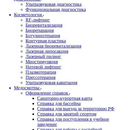
Ультразвуковая диагностика
Функциональная диагностика
Косметология
RF-лифтинг
Биоревитализация
Биорепарация
Ботулинотерапия
Контурная пластика
Лазерная биоревитализация
Лазерная липосакция
Лазерный пилинг
Миостимуляция
Нитевой лифтинг
Плазмотерапия
Прессотерапия
Ультразвуковая кавитация
Медосмотры
Оформление справок
Санаторно-курортная карта
Справка для бассейна
Справка для выезда за территорию РФ
Справка для занятий спортом
Справка для поступления в учебное
заведение
Справка для работы с гостайной