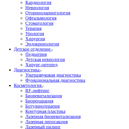
Кардиология
Неврология
Оториноларингология
Офтальмология
Стоматология
Терапия
Урология
Хирургия
Эндокринология
Детское отделение
Педиатрия
Детская неврология
Хирург-ортопед
Диагностика
Ультразвуковая диагностика
Функциональная диагностика
Косметология
RF-лифтинг
Биоревитализация
Биорепарация
Ботулинотерапия
Контурная пластика
Лазерная биоревитализация
Лазерная липосакция
Лазерный пилинг