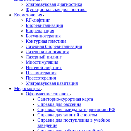
Ультразвуковая диагностика
Функциональная диагностика
Косметология
RF-лифтинг
Биоревитализация
Биорепарация
Ботулинотерапия
Контурная пластика
Лазерная биоревитализация
Лазерная липосакция
Лазерный пилинг
Миостимуляция
Нитевой лифтинг
Плазмотерапия
Прессотерапия
Ультразвуковая кавитация
Медосмотры
Оформление справок
Санаторно-курортная карта
Справка для бассейна
Справка для выезда за территорию РФ
Справка для занятий спортом
Справка для поступления в учебное
заведение
Справка для работы с гостайной