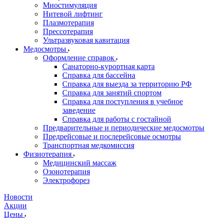
Миостимуляция
Нитевой лифтинг
Плазмотерапия
Прессотерапия
Ультразвуковая кавитация
Медосмотры
Оформление справок
Санаторно-курортная карта
Справка для бассейна
Справка для выезда за территорию РФ
Справка для занятий спортом
Справка для поступления в учебное
заведение
Справка для работы с гостайной
Предварительные и периодические медосмотры
Предрейсовые и послерейсовые осмотры
Транспортная медкомиссия
Физиотерапия
Медицинский массаж
Озонотерапия
Электрофорез
Новости
Акции
Цены