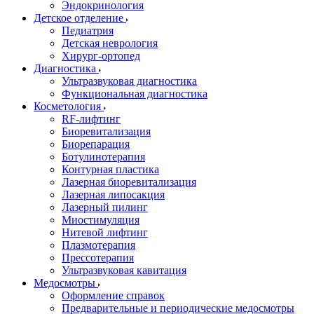
Эндокринология
Детское отделение
Педиатрия
Детская неврология
Хирург-ортопед
Диагностика
Ультразвуковая диагностика
Функциональная диагностика
Косметология
RF-лифтинг
Биоревитализация
Биорепарация
Ботулинотерапия
Контурная пластика
Лазерная биоревитализация
Лазерная липосакция
Лазерный пилинг
Миостимуляция
Нитевой лифтинг
Плазмотерапия
Прессотерапия
Ультразвуковая кавитация
Медосмотры
Оформление справок
Предварительные и периодические медосмотры