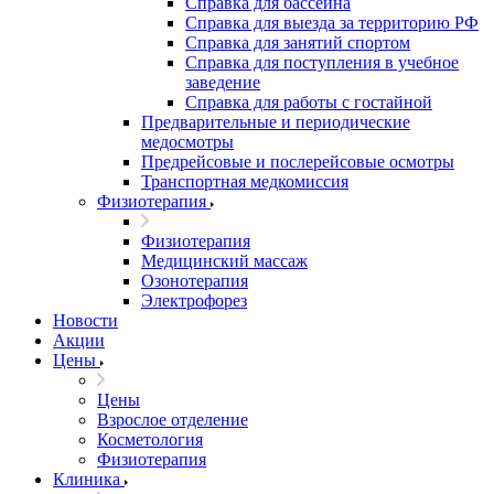
Справка для бассейна
Справка для выезда за территорию РФ
Справка для занятий спортом
Справка для поступления в учебное
заведение
Справка для работы с гостайной
Предварительные и периодические
медосмотры
Предрейсовые и послерейсовые осмотры
Транспортная медкомиссия
Физиотерапия
Физиотерапия
Медицинский массаж
Озонотерапия
Электрофорез
Новости
Акции
Цены
Цены
Взрослое отделение
Косметология
Физиотерапия
Клиника