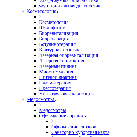
Ультразвуковая диагностика
Функциональная диагностика
Косметология
Косметология
RF-лифтинг
Биоревитализация
Биорепарация
Ботулинотерапия
Контурная пластика
Лазерная биоревитализация
Лазерная липосакция
Лазерный пилинг
Миостимуляция
Нитевой лифтинг
Плазмотерапия
Прессотерапия
Ультразвуковая кавитация
Медосмотры
Медосмотры
Оформление справок
Оформление справок
Санаторно-курортная карта