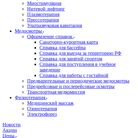
Миостимуляция
Нитевой лифтинг
Плазмотерапия
Прессотерапия
Ультразвуковая кавитация
Медосмотры
Оформление справок
Санаторно-курортная карта
Справка для бассейна
Справка для выезда за территорию РФ
Справка для занятий спортом
Справка для поступления в учебное
заведение
Справка для работы с гостайной
Предварительные и периодические медосмотры
Предрейсовые и послерейсовые осмотры
Транспортная медкомиссия
Физиотерапия
Медицинский массаж
Озонотерапия
Электрофорез
Новости
Акции
Цены