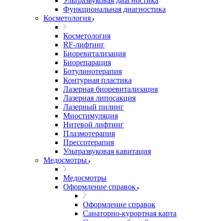
Ультразвуковая диагностика
Функциональная диагностика
Косметология
Косметология
RF-лифтинг
Биоревитализация
Биорепарация
Ботулинотерапия
Контурная пластика
Лазерная биоревитализация
Лазерная липосакция
Лазерный пилинг
Миостимуляция
Нитевой лифтинг
Плазмотерапия
Прессотерапия
Ультразвуковая кавитация
Медосмотры
Медосмотры
Оформление справок
Оформление справок
Санаторно-курортная карта