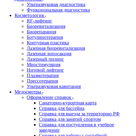
Ультразвуковая диагностика
Функциональная диагностика
Косметология
RF-лифтинг
Биоревитализация
Биорепарация
Ботулинотерапия
Контурная пластика
Лазерная биоревитализация
Лазерная липосакция
Лазерный пилинг
Миостимуляция
Нитевой лифтинг
Плазмотерапия
Прессотерапия
Ультразвуковая кавитация
Медосмотры
Оформление справок
Санаторно-курортная карта
Справка для бассейна
Справка для выезда за территорию РФ
Справка для занятий спортом
Справка для поступления в учебное
заведение
Справка для работы с гостайной