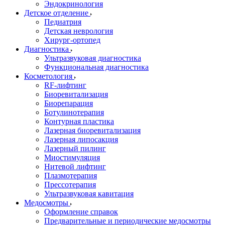
Эндокринология
Детское отделение
Педиатрия
Детская неврология
Хирург-ортопед
Диагностика
Ультразвуковая диагностика
Функциональная диагностика
Косметология
RF-лифтинг
Биоревитализация
Биорепарация
Ботулинотерапия
Контурная пластика
Лазерная биоревитализация
Лазерная липосакция
Лазерный пилинг
Миостимуляция
Нитевой лифтинг
Плазмотерапия
Прессотерапия
Ультразвуковая кавитация
Медосмотры
Оформление справок
Предварительные и периодические медосмотры