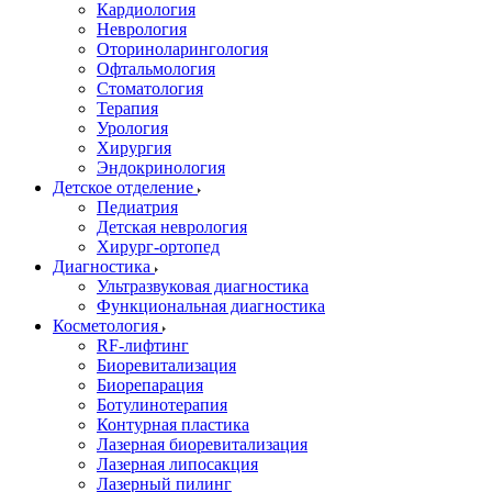
Кардиология
Неврология
Оториноларингология
Офтальмология
Стоматология
Терапия
Урология
Хирургия
Эндокринология
Детское отделение
Педиатрия
Детская неврология
Хирург-ортопед
Диагностика
Ультразвуковая диагностика
Функциональная диагностика
Косметология
RF-лифтинг
Биоревитализация
Биорепарация
Ботулинотерапия
Контурная пластика
Лазерная биоревитализация
Лазерная липосакция
Лазерный пилинг