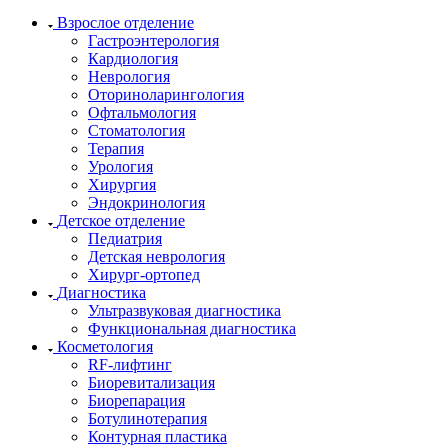
Взрослое отделение
Гастроэнтерология
Кардиология
Неврология
Оториноларингология
Офтальмология
Стоматология
Терапия
Урология
Хирургия
Эндокринология
Детское отделение
Педиатрия
Детская неврология
Хирург-ортопед
Диагностика
Ультразвуковая диагностика
Функциональная диагностика
Косметология
RF-лифтинг
Биоревитализация
Биорепарация
Ботулинотерапия
Контурная пластика