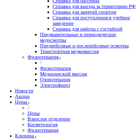
Справка для бассейна
Справка для выезда за территорию РФ
Справка для занятий спортом
Справка для поступления в учебное
заведение
Справка для работы с гостайной
Предварительные и периодические
медосмотры
Предрейсовые и послерейсовые осмотры
Транспортная медкомиссия
Физиотерапия
Физиотерапия
Медицинский массаж
Озонотерапия
Электрофорез
Новости
Акции
Цены
Цены
Взрослое отделение
Косметология
Физиотерапия
Клиника