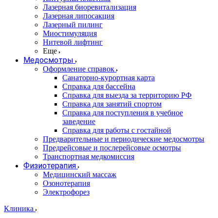
Лазерная биоревитализация
Лазерная липосакция
Лазерный пилинг
Миостимуляция
Нитевой лифтинг
Еще
Медосмотры
Оформление справок
Санаторно-курортная карта
Справка для бассейна
Справка для выезда за территорию РФ
Справка для занятий спортом
Справка для поступления в учебное
заведение
Справка для работы с гостайной
Предварительные и периодические медосмотры
Предрейсовые и послерейсовые осмотры
Транспортная медкомиссия
Физиотерапия
Медицинский массаж
Озонотерапия
Электрофорез
Клиника