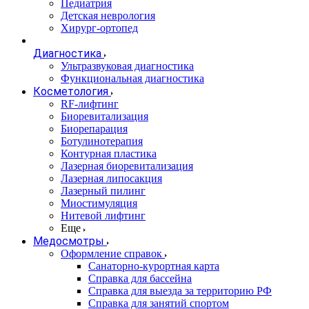
Педиатрия
Детская неврология
Хирург-ортопед
Диагностика
Ультразвуковая диагностика
Функциональная диагностика
Косметология
RF-лифтинг
Биоревитализация
Биорепарация
Ботулинотерапия
Контурная пластика
Лазерная биоревитализация
Лазерная липосакция
Лазерный пилинг
Миостимуляция
Нитевой лифтинг
Еще
Медосмотры
Оформление справок
Санаторно-курортная карта
Справка для бассейна
Справка для выезда за территорию РФ
Справка для занятий спортом