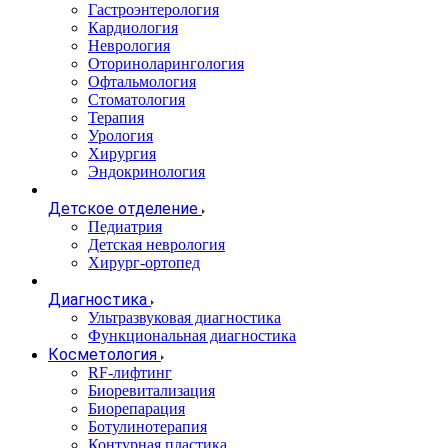
Гастроэнтерология
Кардиология
Неврология
Оториноларингология
Офтальмология
Стоматология
Терапия
Урология
Хирургия
Эндокринология
Детское отделение
Педиатрия
Детская неврология
Хирург-ортопед
Диагностика
Ультразвуковая диагностика
Функциональная диагностика
Косметология
RF-лифтинг
Биоревитализация
Биорепарация
Ботулинотерапия
Контурная пластика