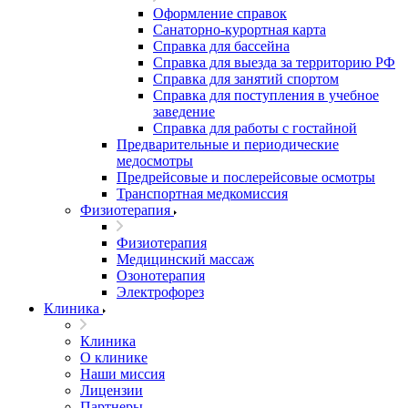
Оформление справок
Санаторно-курортная карта
Справка для бассейна
Справка для выезда за территорию РФ
Справка для занятий спортом
Справка для поступления в учебное
заведение
Справка для работы с гостайной
Предварительные и периодические
медосмотры
Предрейсовые и послерейсовые осмотры
Транспортная медкомиссия
Физиотерапия
Физиотерапия
Медицинский массаж
Озонотерапия
Электрофорез
Клиника
Клиника
О клинике
Наши миссия
Лицензии
Партнеры