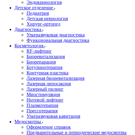
Эндокринология
Детское отделение
Педиатрия
Детская неврология
Хирург-ортопед
Диагностика
Ультразвуковая диагностика
Функциональная диагностика
Косметология
RF-лифтинг
Биоревитализация
Биорепарация
Ботулинотерапия
Контурная пластика
Лазерная биоревитализация
Лазерная липосакция
Лазерный пилинг
Миостимуляция
Нитевой лифтинг
Плазмотерапия
Прессотерапия
Ультразвуковая кавитация
Медосмотры
Оформление справок
Предварительные и периодические медосмотры