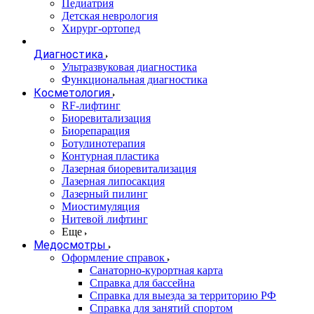
Педиатрия
Детская неврология
Хирург-ортопед
Диагностика
Ультразвуковая диагностика
Функциональная диагностика
Косметология
RF-лифтинг
Биоревитализация
Биорепарация
Ботулинотерапия
Контурная пластика
Лазерная биоревитализация
Лазерная липосакция
Лазерный пилинг
Миостимуляция
Нитевой лифтинг
Еще
Медосмотры
Оформление справок
Санаторно-курортная карта
Справка для бассейна
Справка для выезда за территорию РФ
Справка для занятий спортом