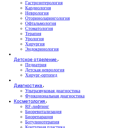
Гастроэнтерология
Кардиология
Неврология
Оториноларингология
Офтальмология
Стоматология
Терапия
Урология
Хирургия
Эндокринология
Детское отделение
Педиатрия
Детская неврология
Хирург-ортопед
Диагностика
Ультразвуковая диагностика
Функциональная диагностика
Косметология
RF-лифтинг
Биоревитализация
Биорепарация
Ботулинотерапия
Контурная пластика