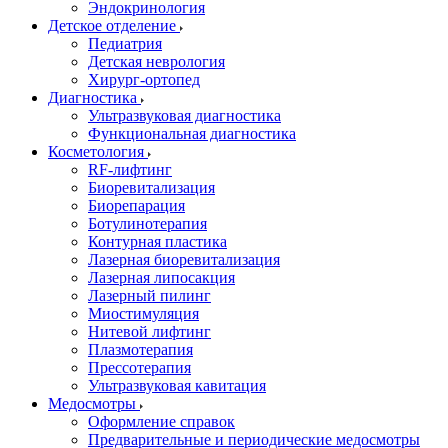
Эндокринология
Детское отделение
Педиатрия
Детская неврология
Хирург-ортопед
Диагностика
Ультразвуковая диагностика
Функциональная диагностика
Косметология
RF-лифтинг
Биоревитализация
Биорепарация
Ботулинотерапия
Контурная пластика
Лазерная биоревитализация
Лазерная липосакция
Лазерный пилинг
Миостимуляция
Нитевой лифтинг
Плазмотерапия
Прессотерапия
Ультразвуковая кавитация
Медосмотры
Оформление справок
Предварительные и периодические медосмотры