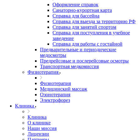
Оформление справок
Санаторно-курортная карта
Справка для бассейна
Справка для выезда за территорию РФ
Справка для занятий спортом
Справка для поступления в учебное
заведение
Справка для работы с гостайной
Предварительные и периодические
медосмотры
Предрейсовые и послерейсовые осмотры
Транспортная медкомиссия
Физиотерапия
Физиотерапия
Медицинский массаж
Озонотерапия
Электрофорез
Клиника
Клиника
О клинике
Наши миссия
Лицензии
Партнеры