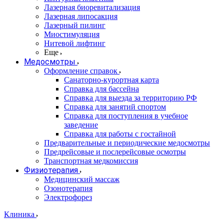
Лазерная биоревитализация
Лазерная липосакция
Лазерный пилинг
Миостимуляция
Нитевой лифтинг
Еще
Медосмотры
Оформление справок
Санаторно-курортная карта
Справка для бассейна
Справка для выезда за территорию РФ
Справка для занятий спортом
Справка для поступления в учебное
заведение
Справка для работы с гостайной
Предварительные и периодические медосмотры
Предрейсовые и послерейсовые осмотры
Транспортная медкомиссия
Физиотерапия
Медицинский массаж
Озонотерапия
Электрофорез
Клиника