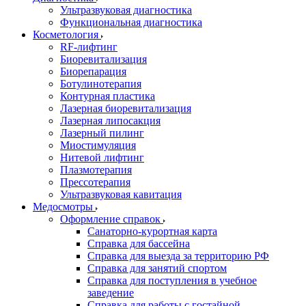
Ультразвуковая диагностика
Функциональная диагностика
Косметология
RF-лифтинг
Биоревитализация
Биорепарация
Ботулинотерапия
Контурная пластика
Лазерная биоревитализация
Лазерная липосакция
Лазерный пилинг
Миостимуляция
Нитевой лифтинг
Плазмотерапия
Прессотерапия
Ультразвуковая кавитация
Медосмотры
Оформление справок
Санаторно-курортная карта
Справка для бассейна
Справка для выезда за территорию РФ
Справка для занятий спортом
Справка для поступления в учебное
заведение
Справка для работы с гостайной