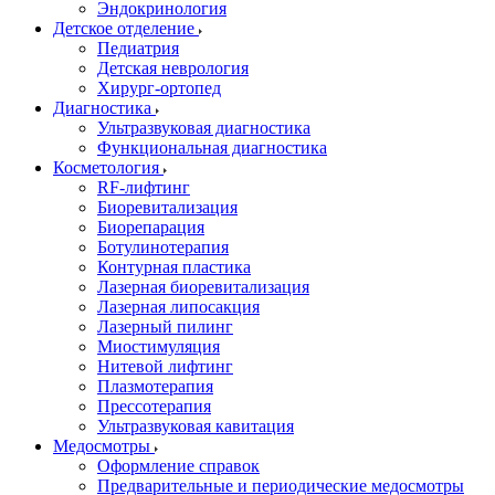
Эндокринология
Детское отделение
Педиатрия
Детская неврология
Хирург-ортопед
Диагностика
Ультразвуковая диагностика
Функциональная диагностика
Косметология
RF-лифтинг
Биоревитализация
Биорепарация
Ботулинотерапия
Контурная пластика
Лазерная биоревитализация
Лазерная липосакция
Лазерный пилинг
Миостимуляция
Нитевой лифтинг
Плазмотерапия
Прессотерапия
Ультразвуковая кавитация
Медосмотры
Оформление справок
Предварительные и периодические медосмотры