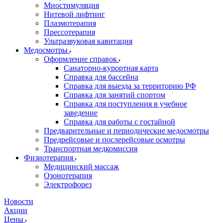
Миостимуляция
Нитевой лифтинг
Плазмотерапия
Прессотерапия
Ультразвуковая кавитация
Медосмотры
Оформление справок
Санаторно-курортная карта
Справка для бассейна
Справка для выезда за территорию РФ
Справка для занятий спортом
Справка для поступления в учебное
заведение
Справка для работы с гостайной
Предварительные и периодические медосмотры
Предрейсовые и послерейсовые осмотры
Транспортная медкомиссия
Физиотерапия
Медицинский массаж
Озонотерапия
Электрофорез
Новости
Акции
Цены