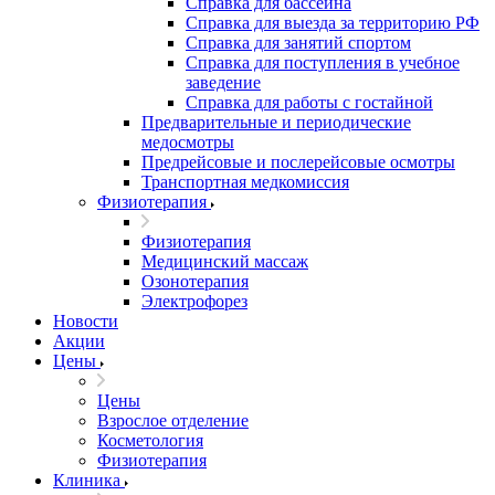
Справка для бассейна
Справка для выезда за территорию РФ
Справка для занятий спортом
Справка для поступления в учебное
заведение
Справка для работы с гостайной
Предварительные и периодические
медосмотры
Предрейсовые и послерейсовые осмотры
Транспортная медкомиссия
Физиотерапия
Физиотерапия
Медицинский массаж
Озонотерапия
Электрофорез
Новости
Акции
Цены
Цены
Взрослое отделение
Косметология
Физиотерапия
Клиника