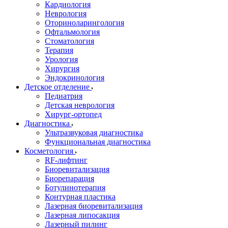
Кардиология
Неврология
Оториноларингология
Офтальмология
Стоматология
Терапия
Урология
Хирургия
Эндокринология
Детское отделение
Педиатрия
Детская неврология
Хирург-ортопед
Диагностика
Ультразвуковая диагностика
Функциональная диагностика
Косметология
RF-лифтинг
Биоревитализация
Биорепарация
Ботулинотерапия
Контурная пластика
Лазерная биоревитализация
Лазерная липосакция
Лазерный пилинг