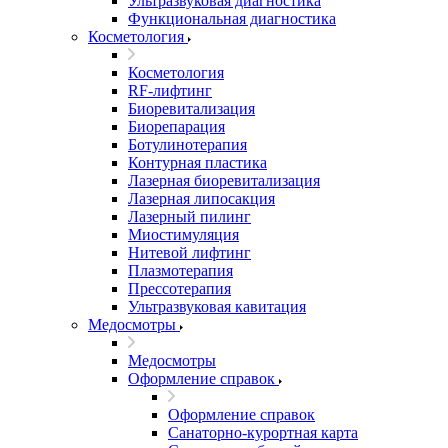
Ультразвуковая диагностика
Функциональная диагностика
Косметология
Косметология
RF-лифтинг
Биоревитализация
Биорепарация
Ботулинотерапия
Контурная пластика
Лазерная биоревитализация
Лазерная липосакция
Лазерный пилинг
Миостимуляция
Нитевой лифтинг
Плазмотерапия
Прессотерапия
Ультразвуковая кавитация
Медосмотры
Медосмотры
Оформление справок
Оформление справок
Санаторно-курортная карта