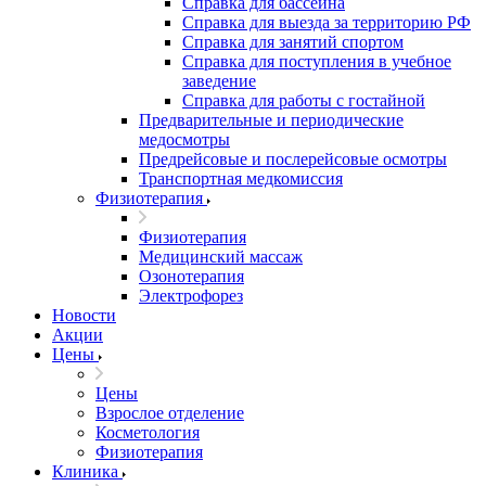
Справка для бассейна
Справка для выезда за территорию РФ
Справка для занятий спортом
Справка для поступления в учебное
заведение
Справка для работы с гостайной
Предварительные и периодические
медосмотры
Предрейсовые и послерейсовые осмотры
Транспортная медкомиссия
Физиотерапия
Физиотерапия
Медицинский массаж
Озонотерапия
Электрофорез
Новости
Акции
Цены
Цены
Взрослое отделение
Косметология
Физиотерапия
Клиника