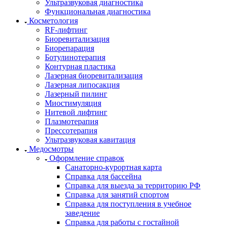
Ультразвуковая диагностика
Функциональная диагностика
Косметология
RF-лифтинг
Биоревитализация
Биорепарация
Ботулинотерапия
Контурная пластика
Лазерная биоревитализация
Лазерная липосакция
Лазерный пилинг
Миостимуляция
Нитевой лифтинг
Плазмотерапия
Прессотерапия
Ультразвуковая кавитация
Медосмотры
Оформление справок
Санаторно-курортная карта
Справка для бассейна
Справка для выезда за территорию РФ
Справка для занятий спортом
Справка для поступления в учебное
заведение
Справка для работы с гостайной