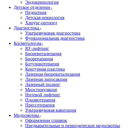
Эндокринология
Детское отделение
Педиатрия
Детская неврология
Хирург-ортопед
Диагностика
Ультразвуковая диагностика
Функциональная диагностика
Косметология
RF-лифтинг
Биоревитализация
Биорепарация
Ботулинотерапия
Контурная пластика
Лазерная биоревитализация
Лазерная липосакция
Лазерный пилинг
Миостимуляция
Нитевой лифтинг
Плазмотерапия
Прессотерапия
Ультразвуковая кавитация
Медосмотры
Оформление справок
Предварительные и периодические медосмотры