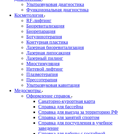
Ультразвуковая диагностика
Функциональная диагностика
Косметология
RF-лифтинг
Биоревитализация
Биорепарация
Ботулинотерапия
Контурная пластика
Лазерная биоревитализация
Лазерная липосакция
Лазерный пилинг
Миостимуляция
Нитевой лифтинг
Плазмотерапия
Прессотерапия
Ультразвуковая кавитация
Медосмотры
Оформление справок
Санаторно-курортная карта
Справка для бассейна
Справка для выезда за территорию РФ
Справка для занятий спортом
Справка для поступления в учебное
заведение
Справка для работы с гостайной