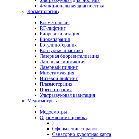
Ультразвуковая диагностика
Функциональная диагностика
Косметология
Косметология
RF-лифтинг
Биоревитализация
Биорепарация
Ботулинотерапия
Контурная пластика
Лазерная биоревитализация
Лазерная липосакция
Лазерный пилинг
Миостимуляция
Нитевой лифтинг
Плазмотерапия
Прессотерапия
Ультразвуковая кавитация
Медосмотры
Медосмотры
Оформление справок
Оформление справок
Санаторно-курортная карта