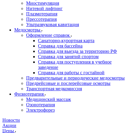
Миостимуляция
Нитевой лифтинг
Плазмотерапия
Прессотерапия
Ультразвуковая кавитация
Медосмотры
Оформление справок
Санаторно-курортная карта
Справка для бассейна
Справка для выезда за территорию РФ
Справка для занятий спортом
Справка для поступления в учебное
заведение
Справка для работы с гостайной
Предварительные и периодические медосмотры
Предрейсовые и послерейсовые осмотры
Транспортная медкомиссия
Физиотерапия
Медицинский массаж
Озонотерапия
Электрофорез
Новости
Акции
Цены