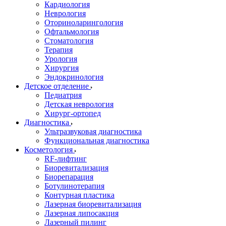
Кардиология
Неврология
Оториноларингология
Офтальмология
Стоматология
Терапия
Урология
Хирургия
Эндокринология
Детское отделение
Педиатрия
Детская неврология
Хирург-ортопед
Диагностика
Ультразвуковая диагностика
Функциональная диагностика
Косметология
RF-лифтинг
Биоревитализация
Биорепарация
Ботулинотерапия
Контурная пластика
Лазерная биоревитализация
Лазерная липосакция
Лазерный пилинг