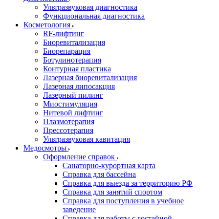
Ультразвуковая диагностика
Функциональная диагностика
Косметология
RF-лифтинг
Биоревитализация
Биорепарация
Ботулинотерапия
Контурная пластика
Лазерная биоревитализация
Лазерная липосакция
Лазерный пилинг
Миостимуляция
Нитевой лифтинг
Плазмотерапия
Прессотерапия
Ультразвуковая кавитация
Медосмотры
Оформление справок
Санаторно-курортная карта
Справка для бассейна
Справка для выезда за территорию РФ
Справка для занятий спортом
Справка для поступления в учебное
заведение
Справка для работы с гостайной