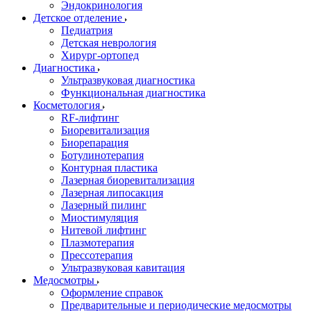
Эндокринология
Детское отделение
Педиатрия
Детская неврология
Хирург-ортопед
Диагностика
Ультразвуковая диагностика
Функциональная диагностика
Косметология
RF-лифтинг
Биоревитализация
Биорепарация
Ботулинотерапия
Контурная пластика
Лазерная биоревитализация
Лазерная липосакция
Лазерный пилинг
Миостимуляция
Нитевой лифтинг
Плазмотерапия
Прессотерапия
Ультразвуковая кавитация
Медосмотры
Оформление справок
Предварительные и периодические медосмотры