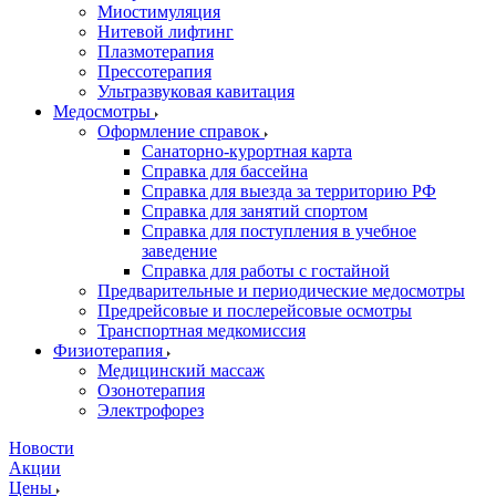
Миостимуляция
Нитевой лифтинг
Плазмотерапия
Прессотерапия
Ультразвуковая кавитация
Медосмотры
Оформление справок
Санаторно-курортная карта
Справка для бассейна
Справка для выезда за территорию РФ
Справка для занятий спортом
Справка для поступления в учебное
заведение
Справка для работы с гостайной
Предварительные и периодические медосмотры
Предрейсовые и послерейсовые осмотры
Транспортная медкомиссия
Физиотерапия
Медицинский массаж
Озонотерапия
Электрофорез
Новости
Акции
Цены