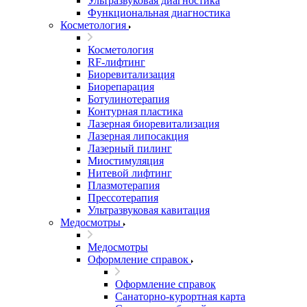
Ультразвуковая диагностика
Функциональная диагностика
Косметология
Косметология
RF-лифтинг
Биоревитализация
Биорепарация
Ботулинотерапия
Контурная пластика
Лазерная биоревитализация
Лазерная липосакция
Лазерный пилинг
Миостимуляция
Нитевой лифтинг
Плазмотерапия
Прессотерапия
Ультразвуковая кавитация
Медосмотры
Медосмотры
Оформление справок
Оформление справок
Санаторно-курортная карта