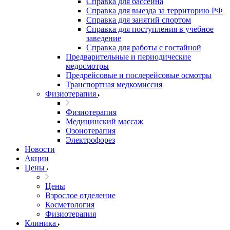
Справка для бассейна
Справка для выезда за территорию РФ
Справка для занятий спортом
Справка для поступления в учебное
заведение
Справка для работы с гостайной
Предварительные и периодические
медосмотры
Предрейсовые и послерейсовые осмотры
Транспортная медкомиссия
Физиотерапия
Физиотерапия
Медицинский массаж
Озонотерапия
Электрофорез
Новости
Акции
Цены
Цены
Взрослое отделение
Косметология
Физиотерапия
Клиника