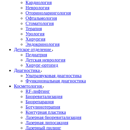
Кардиология
Неврология
Оториноларингология
Офтальмология
Стоматология
Терапия
Урология
Хирургия
Эндокринология
Детское отделение
Педиатрия
Детская неврология
Хирург-ортопед
Диагностика
Ультразвуковая диагностика
Функциональная диагностика
Косметология
RF-лифтинг
Биоревитализация
Биорепарация
Ботулинотерапия
Контурная пластика
Лазерная биоревитализация
Лазерная липосакция
Лазерный пилинг