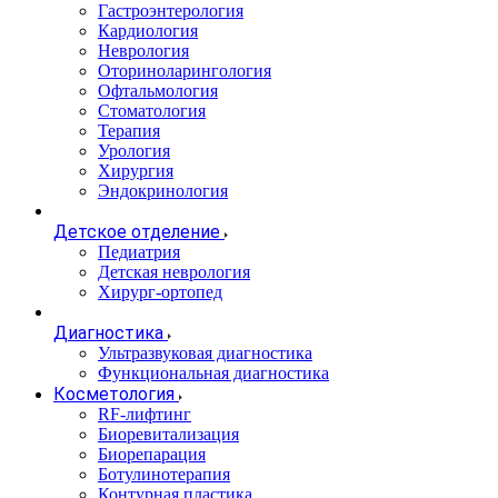
Гастроэнтерология
Кардиология
Неврология
Оториноларингология
Офтальмология
Стоматология
Терапия
Урология
Хирургия
Эндокринология
Детское отделение
Педиатрия
Детская неврология
Хирург-ортопед
Диагностика
Ультразвуковая диагностика
Функциональная диагностика
Косметология
RF-лифтинг
Биоревитализация
Биорепарация
Ботулинотерапия
Контурная пластика