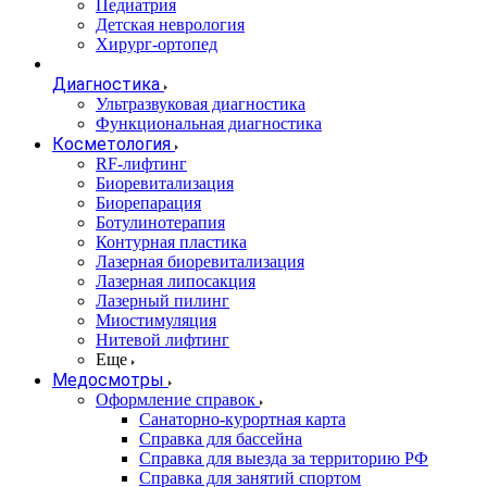
Педиатрия
Детская неврология
Хирург-ортопед
Диагностика
Ультразвуковая диагностика
Функциональная диагностика
Косметология
RF-лифтинг
Биоревитализация
Биорепарация
Ботулинотерапия
Контурная пластика
Лазерная биоревитализация
Лазерная липосакция
Лазерный пилинг
Миостимуляция
Нитевой лифтинг
Еще
Медосмотры
Оформление справок
Санаторно-курортная карта
Справка для бассейна
Справка для выезда за территорию РФ
Справка для занятий спортом