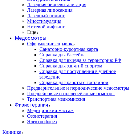
Лазерная биоревитализация
Лазерная липосакция
Лазерный пилинг
Миостимуляция
Нитевой лифтинг
Еще
Медосмотры
Оформление справок
Санаторно-курортная карта
Справка для бассейна
Справка для выезда за территорию РФ
Справка для занятий спортом
Справка для поступления в учебное
заведение
Справка для работы с гостайной
Предварительные и периодические медосмотры
Предрейсовые и послерейсовые осмотры
Транспортная медкомиссия
Физиотерапия
Медицинский массаж
Озонотерапия
Электрофорез
Клиника