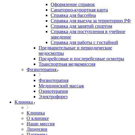
Оформление справок
Санаторно-курортная карта
Справка для бассейна
Справка для выезда за территорию РФ
Справка для занятий спортом
Справка для поступления в учебное
заведение
Справка для работы с гостайной
Предварительные и периодические
медосмотры
Предрейсовые и послерейсовые осмотры
Транспортная медкомиссия
Физиотерапия
Физиотерапия
Медицинский массаж
Озонотерапия
Электрофорез
Клиника
Клиника
О клинике
Наши миссия
Лицензии
Партнеры