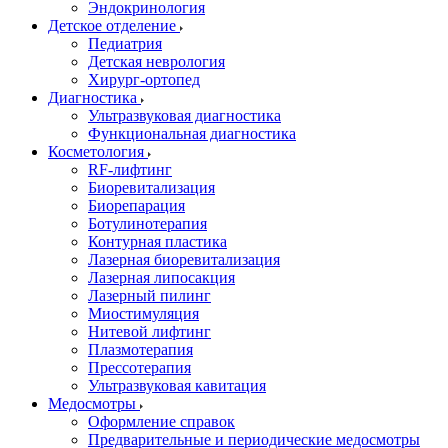
Эндокринология
Детское отделение
Педиатрия
Детская неврология
Хирург-ортопед
Диагностика
Ультразвуковая диагностика
Функциональная диагностика
Косметология
RF-лифтинг
Биоревитализация
Биорепарация
Ботулинотерапия
Контурная пластика
Лазерная биоревитализация
Лазерная липосакция
Лазерный пилинг
Миостимуляция
Нитевой лифтинг
Плазмотерапия
Прессотерапия
Ультразвуковая кавитация
Медосмотры
Оформление справок
Предварительные и периодические медосмотры