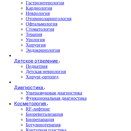
Гастроэнтерология
Кардиология
Неврология
Оториноларингология
Офтальмология
Стоматология
Терапия
Урология
Хирургия
Эндокринология
Детское отделение
Педиатрия
Детская неврология
Хирург-ортопед
Диагностика
Ультразвуковая диагностика
Функциональная диагностика
Косметология
RF-лифтинг
Биоревитализация
Биорепарация
Ботулинотерапия
Контурная пластика