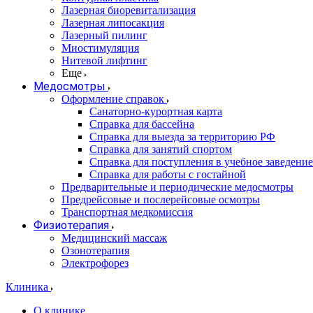
Лазерная биоревитализация
Лазерная липосакция
Лазерный пилинг
Миостимуляция
Нитевой лифтинг
Еще
Медосмотры
Оформление справок
Санаторно-курортная карта
Справка для бассейна
Справка для выезда за территорию РФ
Справка для занятий спортом
Справка для поступления в учебное заведение
Справка для работы с гостайной
Предварительные и периодические медосмотры
Предрейсовые и послерейсовые осмотры
Транспортная медкомиссия
Физиотерапия
Медицинский массаж
Озонотерапия
Электрофорез
Клиника
О клинике