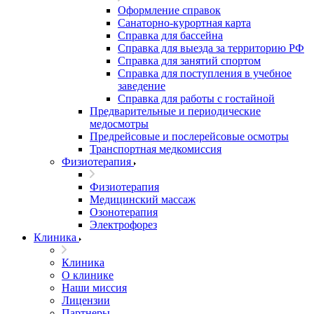
Оформление справок
Санаторно-курортная карта
Справка для бассейна
Справка для выезда за территорию РФ
Справка для занятий спортом
Справка для поступления в учебное
заведение
Справка для работы с гостайной
Предварительные и периодические
медосмотры
Предрейсовые и послерейсовые осмотры
Транспортная медкомиссия
Физиотерапия
Физиотерапия
Медицинский массаж
Озонотерапия
Электрофорез
Клиника
Клиника
О клинике
Наши миссия
Лицензии
Партнеры