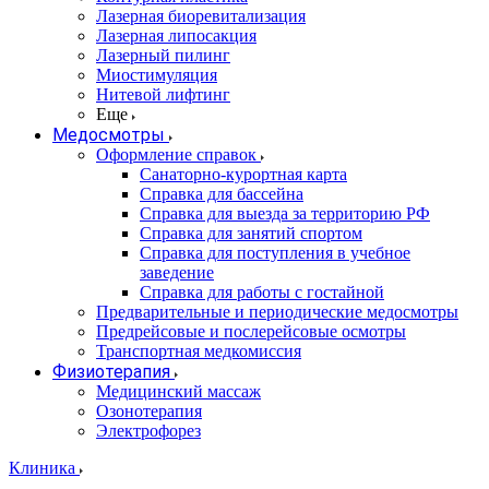
Лазерная биоревитализация
Лазерная липосакция
Лазерный пилинг
Миостимуляция
Нитевой лифтинг
Еще
Медосмотры
Оформление справок
Санаторно-курортная карта
Справка для бассейна
Справка для выезда за территорию РФ
Справка для занятий спортом
Справка для поступления в учебное
заведение
Справка для работы с гостайной
Предварительные и периодические медосмотры
Предрейсовые и послерейсовые осмотры
Транспортная медкомиссия
Физиотерапия
Медицинский массаж
Озонотерапия
Электрофорез
Клиника