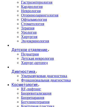
Гастроэнтерология
Кардиология
Неврология
Оториноларингология
Офтальмология
Стоматология
Терапия
Урология
Хирургия
Эндокринология
Детское отделение
Педиатрия
Детская неврология
Хирург-ортопед
Диагностика
Ультразвуковая диагностика
Функциональная диагностика
Косметология
RF-лифтинг
Биоревитализация
Биорепарация
Ботулинотерапия
Контурная пластика