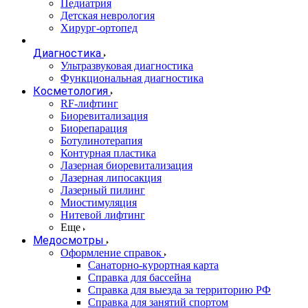
Педиатрия
Детская неврология
Хирург-ортопед
Диагностика
Ультразвуковая диагностика
Функциональная диагностика
Косметология
RF-лифтинг
Биоревитализация
Биорепарация
Ботулинотерапия
Контурная пластика
Лазерная биоревитализация
Лазерная липосакция
Лазерный пилинг
Миостимуляция
Нитевой лифтинг
Еще
Медосмотры
Оформление справок
Санаторно-курортная карта
Справка для бассейна
Справка для выезда за территорию РФ
Справка для занятий спортом