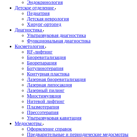
Эндокринология
Детское отделение
Педиатрия
Детская неврология
Хирург-ортопед
Диагностика
Ультразвуковая диагностика
Функциональная диагностика
Косметология
RF-лифтинг
Биоревитализация
Биорепарация
Ботулинотерапия
Контурная пластика
Лазерная биоревитализация
Лазерная липосакция
Лазерный пилинг
Миостимуляция
Нитевой лифтинг
Плазмотерапия
Прессотерапия
Ультразвуковая кавитация
Медосмотры
Оформление справок
Предварительные и периодические медосмотры