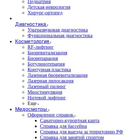
Педиатрия
Детская неврология
Хирург-ортопед
Диагностика
Ультразвуковая диагностика
Функциональная диагностика
Косметология
RF-лифтинг
Биоревитализация
Биорепарация
Ботулинотерапия
Контурная пластика
Лазерная биоревитализация
Лазерная липосакция
Лазерный пилинг
Миостимуляция
Нитевой лифтинг
Еще
Медосмотры
Оформление справок
Санаторно-курортная карта
Справка для бассейна
Справка для выезда за территорию РФ
Справка для занятий спортом