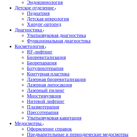
Эндокринология
Детское отделение
Педиатрия
Детская неврология
Хирург-ортопед
Диагностика
Ультразвуковая диагностика
Функциональная диагностика
Косметология
RF-лифтинг
Биоревитализация
Биорепарация
Ботулинотерапия
Контурная пластика
Лазерная биоревитализация
Лазерная липосакция
Лазерный пилинг
Миостимуляция
Нитевой лифтинг
Плазмотерапия
Прессотерапия
Ультразвуковая кавитация
Медосмотры
Оформление справок
Предварительные и периодические медосмотры