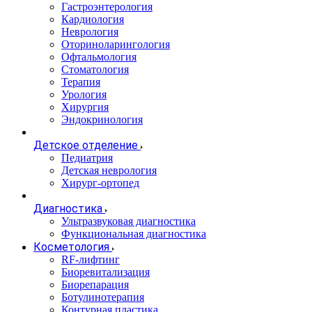
Гастроэнтерология
Кардиология
Неврология
Оториноларингология
Офтальмология
Стоматология
Терапия
Урология
Хирургия
Эндокринология
Детское отделение
Педиатрия
Детская неврология
Хирург-ортопед
Диагностика
Ультразвуковая диагностика
Функциональная диагностика
Косметология
RF-лифтинг
Биоревитализация
Биорепарация
Ботулинотерапия
Контурная пластика