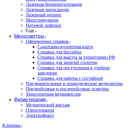
Лазерная биоревитализация
Лазерная липосакция
Лазерный пилинг
Миостимуляция
Нитевой лифтинг
Еще
Медосмотры
Оформление справок
Санаторно-курортная карта
Справка для бассейна
Справка для выезда за территорию РФ
Справка для занятий спортом
Справка для поступления в учебное
заведение
Справка для работы с гостайной
Предварительные и периодические медосмотры
Предрейсовые и послерейсовые осмотры
Транспортная медкомиссия
Физиотерапия
Медицинский массаж
Озонотерапия
Электрофорез
Клиника