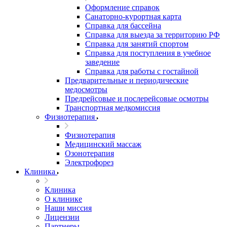
Оформление справок
Санаторно-курортная карта
Справка для бассейна
Справка для выезда за территорию РФ
Справка для занятий спортом
Справка для поступления в учебное
заведение
Справка для работы с гостайной
Предварительные и периодические
медосмотры
Предрейсовые и послерейсовые осмотры
Транспортная медкомиссия
Физиотерапия
Физиотерапия
Медицинский массаж
Озонотерапия
Электрофорез
Клиника
Клиника
О клинике
Наши миссия
Лицензии
Партнеры