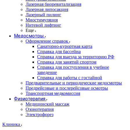
Лазерная биоревитализация
Лазерная липосакция
Лазерный пилинг
Миостимуляция
Нитевой лифтинг
Еще
Медосмотры
Оформление справок
Санаторно-курортная карта
Справка для бассейна
Справка для выезда за территорию РФ
Справка для занятий спортом
Справка для поступления в учебное
заведение
Справка для работы с гостайной
Предварительные и периодические медосмотры
Предрейсовые и послерейсовые осмотры
Транспортная медкомиссия
Физиотерапия
Медицинский массаж
Озонотерапия
Электрофорез
Клиника