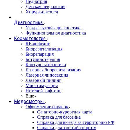
Педиатрия
Детская неврология
Хирург-ортопед
Диагностика
Ультразвуковая диагностика
Функциональная диагностика
Косметология
RF-лифтинг
Биоревитализация
Биорепарация
Ботулинотерапия
Контурная пластика
Лазерная биоревитализация
Лазерная липосакция
Лазерный пилинг
Миостимуляция
Нитевой лифтинг
Еще
Медосмотры
Оформление справок
Санаторно-курортная карта
Справка для бассейна
Справка для выезда за территорию РФ
Справка для занятий спортом