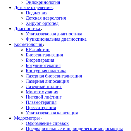
Эндокринология
Детское отделение
Педиатрия
Детская неврология
Хирург-ортопед
Диагностика
Ультразвуковая диагностика
Функциональная диагностика
Косметология
RF-лифтинг
Биоревитализация
Биорепарация
Ботулинотерапия
Контурная пластика
Лазерная биоревитализация
Лазерная липосакция
Лазерный пилинг
Миостимуляция
Нитевой лифтинг
Плазмотерапия
Прессотерапия
Ультразвуковая кавитация
Медосмотры
Оформление справок
Предварительные и периодические медосмотры