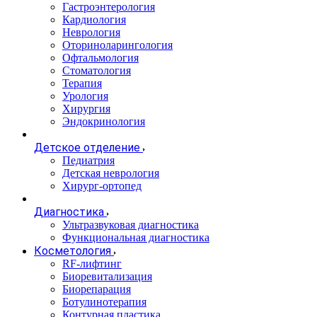
Гастроэнтерология
Кардиология
Неврология
Оториноларингология
Офтальмология
Стоматология
Терапия
Урология
Хирургия
Эндокринология
Детское отделение
Педиатрия
Детская неврология
Хирург-ортопед
Диагностика
Ультразвуковая диагностика
Функциональная диагностика
Косметология
RF-лифтинг
Биоревитализация
Биорепарация
Ботулинотерапия
Контурная пластика