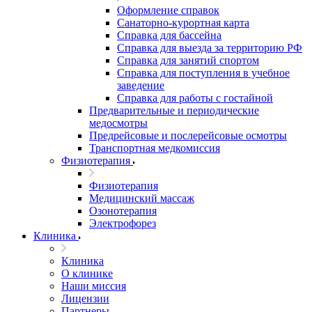
Оформление справок
Санаторно-курортная карта
Справка для бассейна
Справка для выезда за территорию РФ
Справка для занятий спортом
Справка для поступления в учебное
заведение
Справка для работы с гостайной
Предварительные и периодические
медосмотры
Предрейсовые и послерейсовые осмотры
Транспортная медкомиссия
Физиотерапия
Физиотерапия
Медицинский массаж
Озонотерапия
Электрофорез
Клиника
Клиника
О клинике
Наши миссия
Лицензии
Партнеры