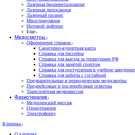
Лазерная биоревитализация
Лазерная липосакция
Лазерный пилинг
Миостимуляция
Нитевой лифтинг
Еще
Медосмотры
Оформление справок
Санаторно-курортная карта
Справка для бассейна
Справка для выезда за территорию РФ
Справка для занятий спортом
Справка для поступления в учебное заведение
Справка для работы с гостайной
Предварительные и периодические медосмотры
Предрейсовые и послерейсовые осмотры
Транспортная медкомиссия
Физиотерапия
Медицинский массаж
Озонотерапия
Электрофорез
Клиника
О клинике