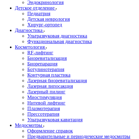
Эндокринология
Детское отделение
Педиатрия
Детская неврология
Хирург-ортопед
Диагностика
Ультразвуковая диагностика
Функциональная диагностика
Косметология
RF-лифтинг
Биоревитализация
Биорепарация
Ботулинотерапия
Контурная пластика
Лазерная биоревитализация
Лазерная липосакция
Лазерный пилинг
Миостимуляция
Нитевой лифтинг
Плазмотерапия
Прессотерапия
Ультразвуковая кавитация
Медосмотры
Оформление справок
Предварительные и периодические медосмотры