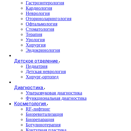
Гастроэнтерология
Кардиология
Неврология
Оториноларингология
Офтальмология
Стоматология
Терапия
Урология
Хирургия
Эндокринология
Детское отделение
Педиатрия
Детская неврология
Хирург-ортопед
Диагностика
Ультразвуковая диагностика
Функциональная диагностика
Косметология
RF-лифтинг
Биоревитализация
Биорепарация
Ботулинотерапия
Контурная пластика