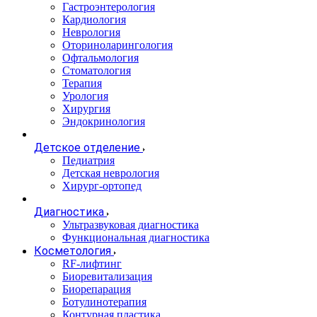
Гастроэнтерология
Кардиология
Неврология
Оториноларингология
Офтальмология
Стоматология
Терапия
Урология
Хирургия
Эндокринология
Детское отделение
Педиатрия
Детская неврология
Хирург-ортопед
Диагностика
Ультразвуковая диагностика
Функциональная диагностика
Косметология
RF-лифтинг
Биоревитализация
Биорепарация
Ботулинотерапия
Контурная пластика