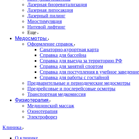
Лазерная биоревитализация
Лазерная липосакция
Лазерный пилинг
Миостимуляция
Нитевой лифтинг
Еще
Медосмотры
Оформление справок
Санаторно-курортная карта
Справка для бассейна
Справка для выезда за территорию РФ
Справка для занятий спортом
Справка для поступления в учебное заведение
Справка для работы с гостайной
Предварительные и периодические медосмотры
Предрейсовые и послерейсовые осмотры
Транспортная медкомиссия
Физиотерапия
Медицинский массаж
Озонотерапия
Электрофорез
Клиника
О клинике