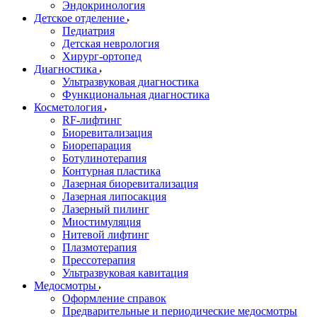
Эндокринология
Детское отделение
Педиатрия
Детская неврология
Хирург-ортопед
Диагностика
Ультразвуковая диагностика
Функциональная диагностика
Косметология
RF-лифтинг
Биоревитализация
Биорепарация
Ботулинотерапия
Контурная пластика
Лазерная биоревитализация
Лазерная липосакция
Лазерный пилинг
Миостимуляция
Нитевой лифтинг
Плазмотерапия
Прессотерапия
Ультразвуковая кавитация
Медосмотры
Оформление справок
Предварительные и периодические медосмотры